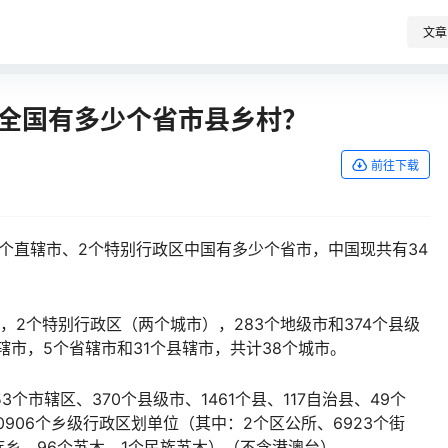
文章
，全国有多少个省市县乡村？
前往下载
4个直辖市、2个特别行政区中
国有
多少个省市，中国现共有34
，2个特别行政区（两个城市），283个地级市和374个县级
辖市，5个省辖市和31个县辖市，共计38个城市。
个市辖区、370个县级市、1461个县、117自治县、49个
0906个乡级行政区划单位（其中：2个区公所、6923个街
个民族乡、96个苏木、1个民族苏木）（不含港澳台）