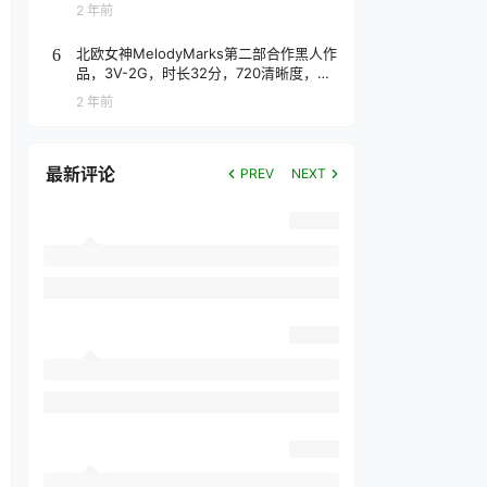
2 年前
北欧女神MelodyMarks第二部合作黑人作
6
品，3V-2G，时长32分，720清晰度，抢
先版！
2 年前
最新评论
PREV
NEXT