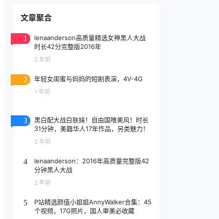
文章聚合
lenaanderson高质量精选女神黑人大战
1
时长42分完整版2016年
2 年前
年轻女闺蜜与妈妈的短剧表演，4V-4G
2
1 年前
黑白配大战白肤妹！自由国唯美风！时长
3
31分钟，美籍华人17年作品，另类魅力！
2 年前
lenaanderson：2016年高质量完整版42
4
分钟黑人大战
2 年前
P站精选颜值小姐姐AnnyWalker合集：45
5
个视频，17G照片，国人审美必收藏