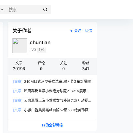
关于作者
关注
私信
chuntian
LV3
Lv2
文章
评论
关注
粉丝
29198
0
0
341
[文章]
310M日式汤屋美女洗车现场湿身车灯耀眼
[文章]
私密群反差婊小雅绝对珍藏216P1V展示
152MB玉体横陈
[文章]
云盘泄露上海小乖乖女与外籍男友互动视
频3V804MB身材绝了
[文章]
小雅白皙美脚黑丝自舔52部68G绝美珍藏
Ta的全部动态