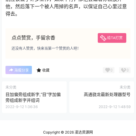
他，然后落下一个被人甩掉的名声，以保证自己心里过意
得去。
点点赞赏，手留余香
给TA打赏
还没有人赞赏，快来当第一个赞赏的人吧！
0
0
海报分享
收藏
未分类
未分类
目加偏旁组成新字,“目”字加偏
高通骁龙最新处理器型号
旁组成新字并组词
2022-9-12 1:36:36
2022-9-12 1:48:59
Copyright © 2026
凌达资源网