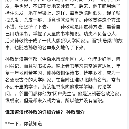
发，手也累，不知不觉地又睡着了。后来，他干脆用绳子
拴住头发，系在屋梁上，这样，每当想瞌睡低头，绳子就
拽头发，头皮一疼，睡意也就没有了。孙敬觉得这个方法
不错，便坚持了下去。 孙敬就是用这种方法，逼着自
己用功读书，掌握了大量的书本知识。功夫不负苦心人，
后来孙敬终于成了一代大儒(即大学问家)。而“头悬梁”的故
事，也随着孙敬的名声永久地传了下来。
孙敬是汉朝信都（今衡水市冀州区）人。他年少好学，博
闻强记，而且视书如命。晚上看书学习常常通宵达旦，年
复一年地刻苦学习，使孙敬饱读诗书，博学多才，成为一
名通晓古今的大学问家，在当时江淮以北颇有名气，常有
不远千里的学子，负笈担书来向他求学解疑、讨论学
问。。邻里们都称他为“闭户先生”。他是汉朝著名政治家，
纵横家，但是却未入朝为官。所以他并没有官职。
谁知道汉代孙敬的详细介绍？ 孙敬简介
**一下，你就知道