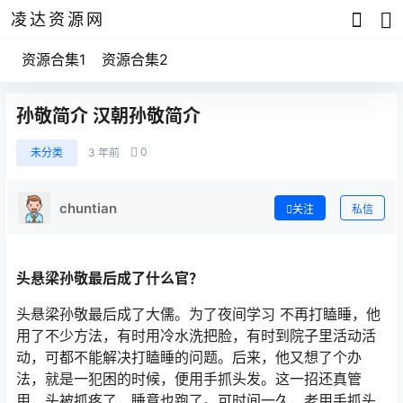
凌达资源网
资源合集1
资源合集2
孙敬简介 汉朝孙敬简介
0
未分类
3 年前
chuntian
关注
私信
头悬梁孙敬最后成了什么官？
头悬梁孙敬最后成了大儒。为了夜间学习 不再打瞌睡，他
用了不少方法，有时用冷水洗把脸，有时到院子里活动活
动，可都不能解决打瞌睡的问题。后来，他又想了个办
法，就是一犯困的时候，便用手抓头发。这一招还真管
用，头被抓疼了，睡意也跑了。可时间一久，老用手抓头