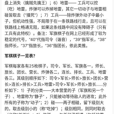
盘上消失（擒贼先擒王）；6）地雷—— 工兵可以挖
（吃）地雷，炸弹可以炸掉地雷，其它一切动子与地雷相
碰皆取去（“撞死”）；7）工兵——除炸弹外动子中最小
子，但机动性强，不局限于在一条铁路线行走，且可以在
铁路线上畅通无阻，如果这条线路中间没有障碍子（只有
工兵有此特权）。备注：军旗棋子在网上已经形成了较为
稳定的代号，“40”代指司令（谐音），“39”指军长，“38”
指师长，“37”指旅长，“36”指团长，依此类推。
军棋棋子一览表？
军棋每家各有25枚棋子，司令、军长、军旗各一，师长、
旅长、团长、营长、炸弹各二，连长、排长、工兵、地雷
各三。其级别顺序如下：司令>军长>师长>旅长>团长>营
长>连长>排长>工兵>地雷>司令>军长>师长>旅长……分
析如下：1）子的分类——大本营里的子（军旗和另一个
子）、地雷称为“静子” ，只能被动等待敌人的进攻；此外
所有的子称为“动子”；2）碰——两子相碰，留下级别大
的，取去级别小的（称“吃掉”）；级别相同，则同时取去