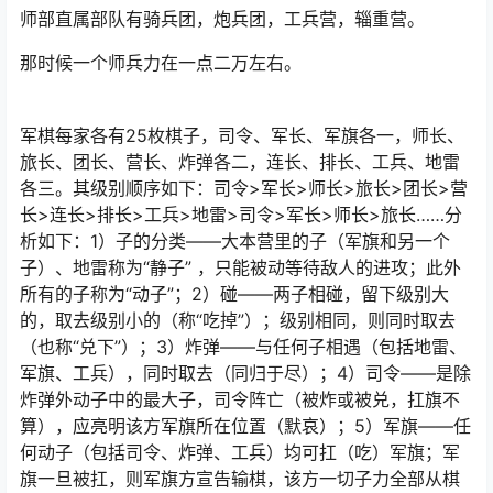
师部直属部队有骑兵团，炮兵团，工兵营，辎重营。
那时候一个师兵力在一点二万左右。
军棋每家各有25枚棋子，司令、军长、军旗各一，师长、
旅长、团长、营长、炸弹各二，连长、排长、工兵、地雷
各三。其级别顺序如下：司令>军长>师长>旅长>团长>营
长>连长>排长>工兵>地雷>司令>军长>师长>旅长……分
析如下：1）子的分类——大本营里的子（军旗和另一个
子）、地雷称为“静子” ，只能被动等待敌人的进攻；此外
所有的子称为“动子”；2）碰——两子相碰，留下级别大
的，取去级别小的（称“吃掉”）；级别相同，则同时取去
（也称“兑下”）；3）炸弹——与任何子相遇（包括地雷、
军旗、工兵），同时取去（同归于尽）；4）司令——是除
炸弹外动子中的最大子，司令阵亡（被炸或被兑，扛旗不
算），应亮明该方军旗所在位置（默哀）；5）军旗——任
何动子（包括司令、炸弹、工兵）均可扛（吃）军旗；军
旗一旦被扛，则军旗方宣告输棋，该方一切子力全部从棋