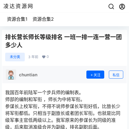
凌达资源网
资源合集1
资源合集2
排长营长师长等级排名 一班一排一连一营一团
多少人
0
未分类
3 年前
chuntian
关注
私信
我国百年前陆军一个步兵师的编制表。
师部的编制和军衔 ，师长为中将军衔。
参谋长上校军衔，不得不说师参谋长军衔好低，比旅长少
将军衔都低。只相当于副旅长或者团长军衔。也就是比同
级军事主官低两级以上。我军原来的参谋长为同级的准
级，后来取消准级合并为副级，排名副职后面。