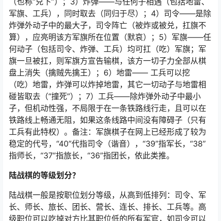
（也称“兑下”）；3）炸弹——与任何子相遇（包括地雷、
军旗、工兵），同时取去（同归于尽）；4）司令——是除
炸弹外动子中的最大子，司令阵亡（被炸或被兑，扛旗不
算），应亮明该方军旗所在位置（默哀）；5）军旗——任
何动子（包括司令、炸弹、工兵）均可扛（吃）军旗；军
旗一旦被扛，则军旗方宣告输棋，该方一切子力全部从棋
盘上消失（擒贼先擒王）；6）地雷—— 工兵可以挖
（吃）地雷，炸弹可以炸掉地雷，其它一切动子与地雷相
碰皆取去（“撞死”）；7）工兵——除炸弹外动子中最小
子，但机动性强，不局限于在一条铁路线行走，且可以在
铁路线上畅通无阻，如果这条线路中间没有障碍子（只有
工兵有此特权）。备注：军旗棋子在网上已经形成了较为
稳定的代号，“40”代指司令（谐音），“39”指军长，“38”
指师长，“37”指旅长，“36”指团长，依此类推。
陆战棋的等级划分？
陆战棋一般是按职位划分等级，从高到低排列：司令、军
长、师长、旅长、团长、营长、连长、排长、工兵等。高
级职位可以吃掉对方比其职位低的所有军官，如司令可以