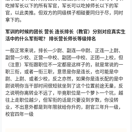
吃掉军长以下的所有军官，军长可以吃掉师长以下的军
官，以此类推。但双方的同级棋子相碰要同归于尽，同时
拿下的。
军训的时候的团长 营长 连长排长（教官）分别对应真实生
活中的什么军衔呢？ 排长营长师长等级排名
一般正常来说，排长—少尉、副连—中尉、正连—上尉、
副营—少校、正营—中校、副团—中校、正团—上校，但
（注意）军衔跟职位不一定都是这样子的，就是常说的一
职三衔，或者一衔三职，意思是你是连长，也可能是中
尉、上尉、或者少校，反之亦然，如果你是连长配的是中
尉说明你当干部时间很短就坐到了这个位置前途无量，反
之说明你离转业不远了，毕竟职位是一个萝卜一个坑，越
往上走职位越少，但军衔的话是只要没到岁数，你没转
业，不出意外都是到年限就给你升的，尉官三年升一级，
校官四年一级