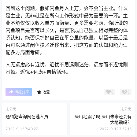
回到这个问题，假如闲鱼月入上万，会不会当主业。什么
是主业，无非就是在所有工作形式中最为重要的一环。主
业不能仅仅以收入单方面衡量，更多需要考虑，你所做的
闲鱼项目是否可以长久，是否形成自己独立相对完整的体
系认知，能否保护好自己在平台里的能量，以至于最后是
否可以通过闲鱼技术迁移出来，把这方面的认知和能力适
配多方局面考研。
人无远虑必有近忧，近忧不思远则迷茫，远虑而不近忧则
困顿。近忧+远虑+自恰循环。
0
0
海报分享
收藏
未分类
未分类
通缉犯查询网在逃人员
唐山地震了吗,唐山未来还会有
大地震吗？
2022-9-12 7:49:27
2022-9-12 7:57:15