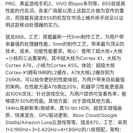
PRO、黑鲨游戏手机2、VIVO 的iqoo系列等，855就是高
性能的代名词，各家厂商能以用上这款芯片做为宣传的重
点，而搭载有骁龙855的机型在市场上格外抢手就足以证
明这款移动处理器的实力。
骁龙888，工艺：搭载最新一代5nm制作工艺，为用户带
来最强的处理器性能，5nm的制作工艺，带来最为顶尖的
技术、成本、功能性能要求。核心：使用了超大核+大核
+小核的三丛集架构，其中超大核为Cortex X1，大核为
Cortex A78，小核为Cortex A55。体验：超级大核
Cortex-X1拥有1MB的L2缓存，A78大核L2缓存则为
256KB，可以给你更好的性能体验，为用户带来目前最强
的架构，在性能方面A78高出20%，机器学习性能更是高
出100%优化：针对游戏优化，为用户提供可变着色率，能
够提升30%的性能。其他方面：对于游戏其他方面，
144Hz高刷新率/高帧率、真10-bit HDR、超现实增强画
质、快速混合、GPU驱动更新、Xbox Cloud/Google
Stadia/Amazon Luna云游戏等等。骁龙870，工艺：采用
1*3.19GHz+3*2.42GHz+4*1.8GHz的八核搭配，架构：