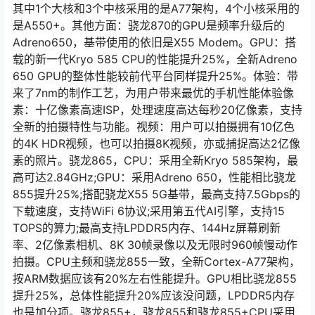
其中1个大核和3个中核采用的是A77架构，4个小核采用的
是A550+。其他方面：骁龙870的GPU是频率升级后的
Adreno650，基带使用的依旧是X55 Modem。GPU：搭
载的新一代Kryo 585 CPU的性能提升25%，全新Adreno
650 GPU的整体性能较前代平台同样提升25%。体验：带
来了7nm的制作工艺，为用户带来最优的手机性能体验像
素：十亿像素高速ISP，处理速度高达每秒20亿像素，支持
全新的拍摄特性与功能。视频：用户可以拍摄拥有10亿色
的4K HDR视频，也可以拍摄8K视频，亦或捕捉高达2亿像
素的照片。骁龙865，CPU：采用全新Kryo 585架构，最
高可达2.84GHz;GPU：采用Adreno 650，性能相比骁龙
855提升25%;搭配骁龙X55 5G基带，最高支持7.5Gbps的
下载速度，支持WiFi 6协议;采用第五代AI引擎，支持15
TOPS的算力;最高支持LPDDR5内存、144Hz屏幕刷新
率、2亿像素相机、8K 30帧录像以及无限时960帧慢动作
拍摄。CPU主频和骁龙855一致，全新Cortex-A77架构，
按ARM数据应该有20%左右性能提升。GPU相比骁龙855
提升25%，总体性能提升20%应该没问题，LPDDR5内存
也是加分项。骁龙855+，骁龙855和骁龙855+CPU采用