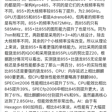
的都是同一架构Kyro485，不同的是它们的大核频率有所
不同，855+的大核频率较855有了提升，为2.96GHz。
GPU方面855和855+都是Adreno640，但两者的频率也
是有所不同，855+的频率为672MHz，而855的只有
585MHz，855+比855的图形能力提升了也是15%。同为
7nm制程工艺，两款都是采用的1+3+4的八核设计，除去
大核频率不同，其余的7个小核频率没有改变。所以从理论
上来说，骁龙855+有着更强的单核能力。对比采用的是搭
载骁龙85的IQOO和采用骁龙855PLUS的努比亚Z20，根
据跑分情况可以看出，实测骁龙855+比骁龙855无论是单
核还是多核性能都多出了那么一两百分，855+的实际性能
比855还是要强的骁龙855，CPU：内存延迟上相比麒麟
980要更高，但CPU整体性能依然要略高于麒麟980，
SPECint2006 性能相比845提升了51%，CPU能效比相比
845提升39%，SPECfp2006中相比845则提升更大，达
到了61%，相比麒麟980分别提升4%和9%，虽然最高核心
达到了2.85GHz，但能效依然非常出色。AI：由于有
Hexagon 690加持后，相比845来说，AI性能有了大幅提