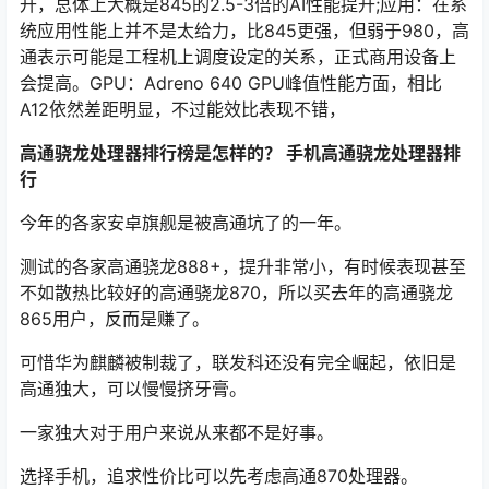
升，总体上大概是845的2.5-3倍的AI性能提升;应用：在系
统应用性能上并不是太给力，比845更强，但弱于980，高
通表示可能是工程机上调度设定的关系，正式商用设备上
会提高。GPU：Adreno 640 GPU峰值性能方面，相比
A12依然差距明显，不过能效比表现不错，
高通骁龙处理器排行榜是怎样的？ 手机高通骁龙处理器排
行
今年的各家安卓旗舰是被高通坑了的一年。
测试的各家高通骁龙888+，提升非常小，有时候表现甚至
不如散热比较好的高通骁龙870，所以买去年的高通骁龙
865用户，反而是赚了。
可惜华为麒麟被制裁了，联发科还没有完全崛起，依旧是
高通独大，可以慢慢挤牙膏。
一家独大对于用户来说从来都不是好事。
选择手机，追求性价比可以先考虑高通870处理器。