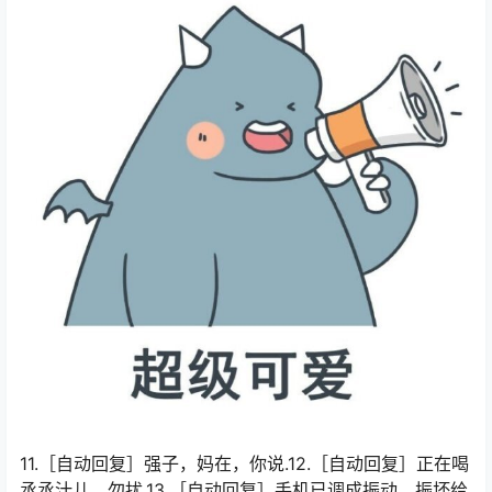
11.［自动回复］强子，妈在，你说.12.［自动回复］正在喝
丞丞汁儿，勿扰.13.［自动回复］手机已调成振动，振坏给