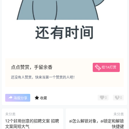
点点赞赏，手留余香
给TA打赏
还没有人赞赏，快来当第一个赞赏的人吧！
0
0
海报分享
收藏
未分类
未分类
12个好用创意的招聘文案 招聘
ai怎么解锁对象，ai锁定和解锁
文案简短大气
快捷键