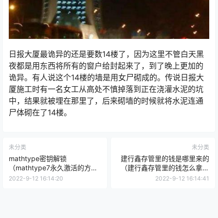
日报大厦最诡异的还是要数14楼了，因为这里不管白天黑
夜都是用东西将所有的窗户给封起来了，到了晚上更加的
诡异。有人说这个14楼的墙是用女尸砌成的。传说日报大
厦施工时有一名女工从高处不慎掉落到正在浇灌水泥的坑
中，结果就被埋在那里了，后来砌墙的时候就将水泥连通
尸体砌在了14楼。
未分类
未分类
mathtype密钥解锁
建行鑫存管里的钱是哪里来的
（mathtype7永久激活的方
（建行鑫存管里的钱怎么拿出
法）
来）
2022-9-12 16:14:20
2022-9-12 16:14:41