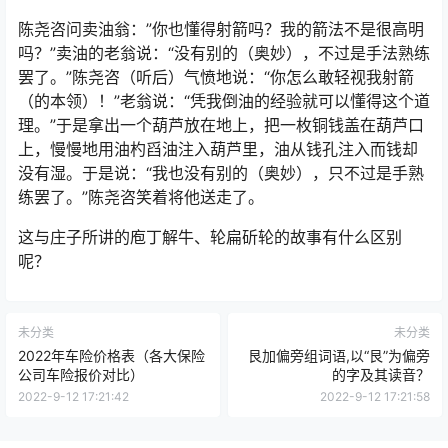
陈尧咨问卖油翁：”你也懂得射箭吗？我的箭法不是很高明
吗？”卖油的老翁说：“没有别的（奥妙），不过是手法熟练
罢了。”陈尧咨（听后）气愤地说：“你怎么敢轻视我射箭
（的本领）！”老翁说：“凭我倒油的经验就可以懂得这个道
理。”于是拿出一个葫芦放在地上，把一枚铜钱盖在葫芦口
上，慢慢地用油杓舀油注入葫芦里，油从钱孔注入而钱却
没有湿。于是说：“我也没有别的（奥妙），只不过是手熟
练罢了。”陈尧咨笑着将他送走了。
这与庄子所讲的庖丁解牛、轮扁斫轮的故事有什么区别
呢？
未分类
未分类
2022年车险价格表（各大保险
艮加偏旁组词语,以“艮”为偏旁
公司车险报价对比）
的字及其读音？
2022-9-12 17:21:42
2022-9-12 17:21:58