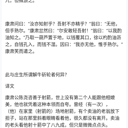
九，但微颔之。
康肃问曰：“汝亦知射乎？吾射不亦精乎？”翁曰：“无他，
但手熟尔。”康肃忿然曰：“尔安敢轻吾射！”翁曰：“以我酌
油知之。”乃取一葫芦置于地，以钱覆其口，徐以杓酌油沥
之，自钱孔入，而钱不湿。因曰：“我亦无他，惟手熟尔。”
康肃笑而遣之。
此与庄生所谓解牛斫轮者何异？
译文
康肃公陈尧咨善于射箭，世上没有第二个人能跟他相媲
美，他也就凭着这种本领而自夸。曾经（有一次），
（他）在家里（射箭的）场地射箭，有个卖油的老翁放下
担子，站在那里斜着眼睛看着他，很久都没有离开。卖油
的老头看他射十箭中了八九成，但只是微微点点头。