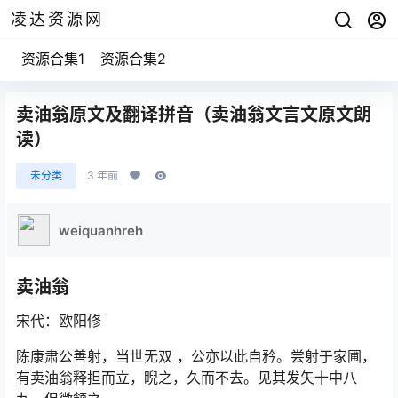
凌达资源网
资源合集1
资源合集2
卖油翁原文及翻译拼音（卖油翁文言文原文朗
读）
未分类
3 年前
weiquanhreh
卖油翁
宋代：欧阳修
陈康肃公善射，当世无双 ，公亦以此自矜。尝射于家圃，
有卖油翁释担而立，睨之，久而不去。见其发矢十中八