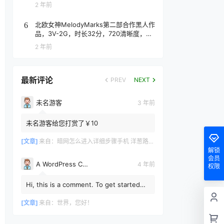
2 年前
北欧女神MelodyMarks第二部合作黑人作
6
品，3V-2G，时长32分，720清晰度，抢
先版！
2 年前
最新评论
PREV
NEXT
未名游客
3 年前
未名游客给您打赏了￥10
[文章]
来自：
暗网怎么进入详细步骤手机 洋葱路由器手机使用教程
解锁
会员
A WordPress Commenter
4 年前
权限
Hi, this is a comment. To get started
with moderating, editing, and deleting
comments, please vis...
[文章]
来自：
世界，您好！