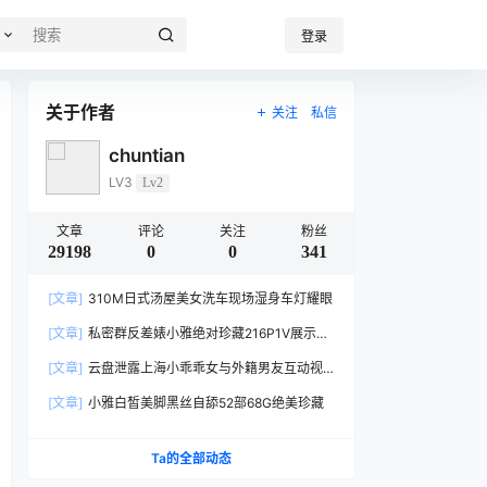
登录
关于作者
关注
私信
chuntian
LV3
Lv2
文章
评论
关注
粉丝
29198
0
0
341
[文章]
310M日式汤屋美女洗车现场湿身车灯耀眼
[文章]
私密群反差婊小雅绝对珍藏216P1V展示
152MB玉体横陈
[文章]
云盘泄露上海小乖乖女与外籍男友互动视
频3V804MB身材绝了
[文章]
小雅白皙美脚黑丝自舔52部68G绝美珍藏
Ta的全部动态