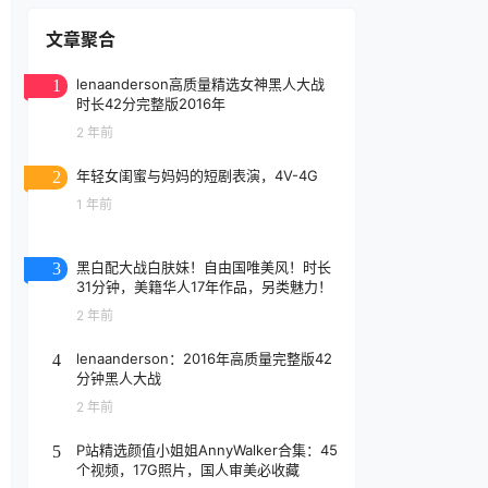
文章聚合
lenaanderson高质量精选女神黑人大战
1
时长42分完整版2016年
2 年前
年轻女闺蜜与妈妈的短剧表演，4V-4G
2
1 年前
黑白配大战白肤妹！自由国唯美风！时长
3
31分钟，美籍华人17年作品，另类魅力！
2 年前
lenaanderson：2016年高质量完整版42
4
分钟黑人大战
2 年前
P站精选颜值小姐姐AnnyWalker合集：45
5
个视频，17G照片，国人审美必收藏