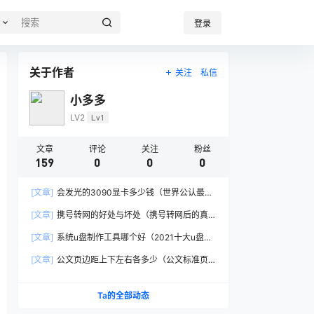
登录
关于作者
关注
私信
小多多
LV2
Lv1
文章
评论
关注
粉丝
159
0
0
0
[文章]
会发光的3090显卡多少钱（世界公认最强
显卡价格）
[文章]
携号转网的好处与坏处（携号转网后的真
实感受）
[文章]
系统u盘制作工具哪个好（2021十大u盘启
动盘制作软件）
[文章]
公文页边距上下左右各多少（公文标准页
面设置的页边距）
Ta的全部动态