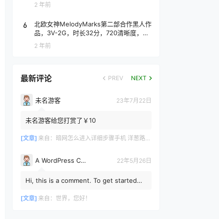
2 年前
6
北欧女神MelodyMarks第二部合作黑人作
品，3V-2G，时长32分，720清晰度，抢
先版！
2 年前
最新评论
PREV
NEXT
未名游客
23年7月22日
未名游客给您打赏了￥10
[文章]
来自：
暗网怎么进入详细步骤手机 洋葱路由器手机使用教程
A WordPress Commenter
22年5月26日
Hi, this is a comment. To get started
with moderating, editing, and deleting
comments, please vis...
[文章]
来自：
世界，您好！