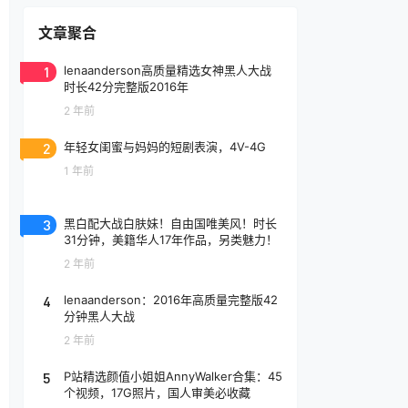
文章聚合
1
lenaanderson高质量精选女神黑人大战
时长42分完整版2016年
2 年前
2
年轻女闺蜜与妈妈的短剧表演，4V-4G
1 年前
3
黑白配大战白肤妹！自由国唯美风！时长
31分钟，美籍华人17年作品，另类魅力！
2 年前
4
lenaanderson：2016年高质量完整版42
分钟黑人大战
2 年前
5
P站精选颜值小姐姐AnnyWalker合集：45
个视频，17G照片，国人审美必收藏