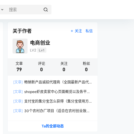
关于作者
关注
私信
电商创业
LV2
Lv1
文章
评论
关注
粉丝
79
0
0
0
[文章]
畅销新产品诚招代理商（全国最新产品代
理商介绍）
[文章]
shopee虾皮卖家中心页面概览以及各平台
网址
[文章]
支付宝的集分宝怎么获得（集分宝使用方
法）
[文章]
30个农村办厂项目（适合在农村创业致富
的小成本投资项目）
Ta的全部动态