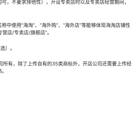
均可，不要求排他性），开设专卖店时以及专卖店经营期间，
中使用“海淘”、“海外购”、“海外店”等能够体现海淘店铺性
营店/专卖店/旗舰店”。
可选）。
司所有，除了上传自有的35类商标外，开店公司还需要上传经
书。