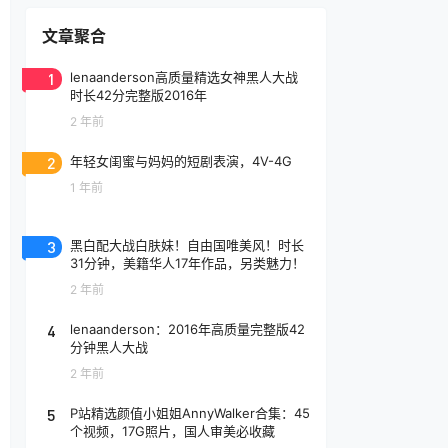
文章聚合
1
lenaanderson高质量精选女神黑人大战
时长42分完整版2016年
2 年前
2
年轻女闺蜜与妈妈的短剧表演，4V-4G
1 年前
3
黑白配大战白肤妹！自由国唯美风！时长
31分钟，美籍华人17年作品，另类魅力！
2 年前
4
lenaanderson：2016年高质量完整版42
分钟黑人大战
2 年前
5
P站精选颜值小姐姐AnnyWalker合集：45
个视频，17G照片，国人审美必收藏