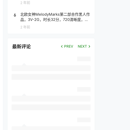
2 年前
6
北欧女神MelodyMarks第二部合作黑人作
品，3V-2G，时长32分，720清晰度，抢
先版！
2 年前
最新评论
PREV
NEXT