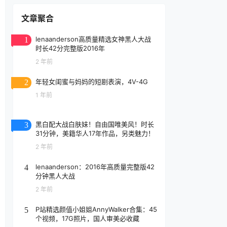
文章聚合
lenaanderson高质量精选女神黑人大战
1
时长42分完整版2016年
2 年前
年轻女闺蜜与妈妈的短剧表演，4V-4G
2
1 年前
黑白配大战白肤妹！自由国唯美风！时长
3
31分钟，美籍华人17年作品，另类魅力！
2 年前
lenaanderson：2016年高质量完整版42
4
分钟黑人大战
2 年前
P站精选颜值小姐姐AnnyWalker合集：45
5
个视频，17G照片，国人审美必收藏