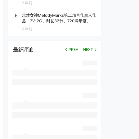
2 年前
北欧女神MelodyMarks第二部合作黑人作
6
品，3V-2G，时长32分，720清晰度，抢
先版！
2 年前
最新评论
PREV
NEXT