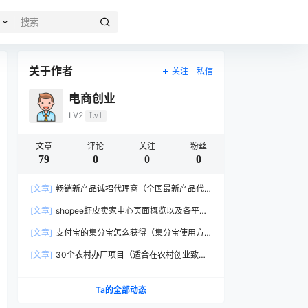
关于作者
关注
私信
电商创业
LV2
Lv1
文章
评论
关注
粉丝
79
0
0
0
[文章]
畅销新产品诚招代理商（全国最新产品代
理商介绍）
[文章]
shopee虾皮卖家中心页面概览以及各平台
网址
[文章]
支付宝的集分宝怎么获得（集分宝使用方
法）
[文章]
30个农村办厂项目（适合在农村创业致富
的小成本投资项目）
Ta的全部动态