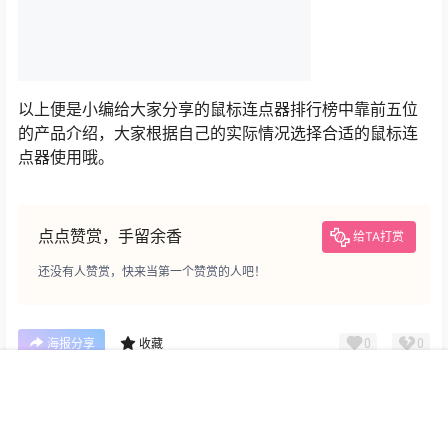
以上便是小编给大家分享的鼠标连点器排行榜中靠前五位
的产品介绍，大家根据自己的实际情况选择合适的鼠标连
点器使用哦。
点点赞赏，手留余香
给TA打赏
还没有人赞赏，快来当第一个赞赏的人吧！
0
0
海报分享
收藏
首页
专题
认证
搜索
菜单
我的
未分类
未分类
恒大退房终于成功了（2022年
国外优秀的设计网站有哪些
恒大能正常交房吗）
（公认最好的5个设计网站）