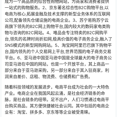
成为一个高品质的综合性购物网站，为商家和消费者提供
一站式的购物服务。2、京东著名综合性B2C购物平台,以
电商为核心,拓展金融及技术支撑的新型业务体系的互联网
公司,配备领先仓储设施的电商企业。3、苏宁易购苏宁云
商旗下领先的B2C网上购物平台,国内较大的数码家电类购
物与咨询的B2C网站。4、唯品会专注特卖的B2C网购平
台,领先的名牌时尚折扣网,极具价值的电子商务企业,融入了
SNS模式的新型网购网站。5、淘宝网阿里巴巴旗下购物平
台,国内领先的个人交易网上平台,世界范围的电子商务交易
平台。6、亚马逊中国亚马逊中国是全球最大的电子商务公
司亚马逊在中国的网站，也是一个开放平台，其上商品一
部分来自于亚马逊采购，另一部分来自于其入驻商家，利
润来自差价、店租、物流费、仓储费和广告费。
随着科技领域的发展进步，电商平台成为社会的一大特色
产业。电商企业在我国风起云涌，是社会经济链条的命
脉，是社会链条的纽带。足不出户，人们习惯通过电商平
台购买商品，其方便快捷被社会认同。其中包括的电商企
业有：淘宝、拼多多、京东等等企业被受青睐。