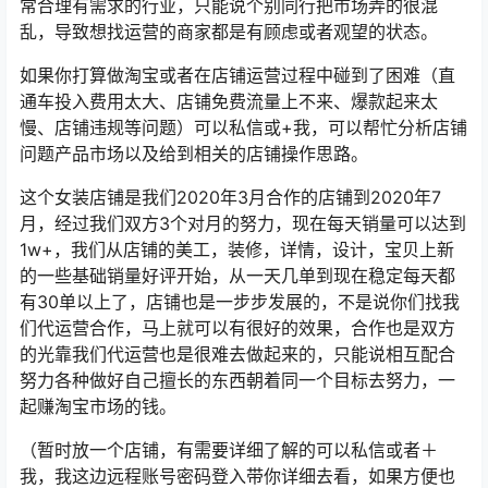
常合理有需求的行业，只能说个别同行把市场弄的很混
乱，导致想找运营的商家都是有顾虑或者观望的状态。
如果你打算做淘宝或者在店铺运营过程中碰到了困难（直
通车投入费用太大、店铺免费流量上不来、爆款起来太
慢、店铺违规等问题）可以私信或+我，可以帮忙分析店铺
问题产品市场以及给到相关的店铺操作思路。
这个女装店铺是我们2020年3月合作的店铺到2020年7
月，经过我们双方3个对月的努力，现在每天销量可以达到
1w+，我们从店铺的美工，装修，详情，设计，宝贝上新
的一些基础销量好评开始，从一天几单到现在稳定每天都
有30单以上了，店铺也是一步步发展的，不是说你们找我
们代运营合作，马上就可以有很好的效果，合作也是双方
的光靠我们代运营也是很难去做起来的，只能说相互配合
努力各种做好自己擅长的东西朝着同一个目标去努力，一
起赚淘宝市场的钱。
（暂时放一个店铺，有需要详细了解的可以私信或者＋
我，我这边远程账号密码登入带你详细去看，如果方便也