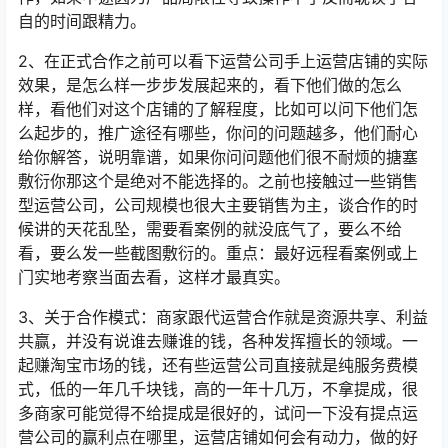
自的时间跟精力。
2、在正式合作之前可以看下运营公司手上运营店铺的实际
效果，是怎么样一步步发展起来的，看下他们做的怎么
样，看他们对这个店铺的了解程度，比如可以问下他们怎
么起步的，推广途径有哪些，你问的问题越多，他们耐心
给你解答，说明靠谱，如果你问问题他们很不耐烦的搪塞
敷衍你那这个是绝对不能选择的。之前也接触过一些销售
型运营公司，公司规模也很大主要销售为主，谈合作的时
候讲的天花乱坠，需要看案例的就没底气了，要么不给
看，要么发一些截图敷衍的。重点：最好远程看案例或上
门实地考察当面去看，这样才最真实。
3、关于合作模式：商家跟代运营合作就是资源共享、利益
共赢，并没有说谁去赚谁的钱，各种发挥擅长的领域。一
起赚淘宝市场的钱，还有些运营公司直接就是纯服务费模
式，低的一年几千块钱，高的一年十几万，不拿提成，很
多商家可能觉得不给提成是很好的，试问一下没有提点运
营公司的赢利点在哪里，运营店铺如何会有动力，做的好