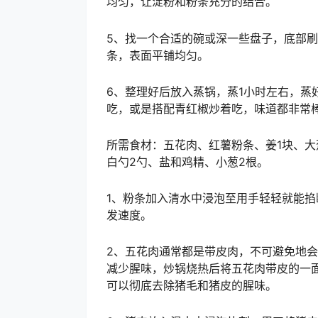
均匀，让淀粉和粉条充分的结合。
5、找一个合适的碗或深一些盘子，底部
条，表面平铺均匀。
6、整理好后放入蒸锅，蒸1小时左右，蒸
吃，或是搭配青红椒炒着吃，味道都非常
所需食材：五花肉、红薯粉条、姜1块、大
白勺2勺、盐和鸡精、小葱2根。
1、粉条加入清水中浸泡至用手轻轻就能掐
发速度。
2、五花肉通常都是带皮肉，不可避免地
减少腥味，炒锅烧热后将五花肉带皮的一
可以彻底去除猪毛和猪皮的腥味。