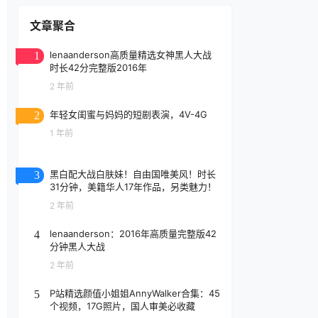
文章聚合
lenaanderson高质量精选女神黑人大战
1
时长42分完整版2016年
2 年前
年轻女闺蜜与妈妈的短剧表演，4V-4G
2
1 年前
黑白配大战白肤妹！自由国唯美风！时长
3
31分钟，美籍华人17年作品，另类魅力！
2 年前
lenaanderson：2016年高质量完整版42
4
分钟黑人大战
2 年前
P站精选颜值小姐姐AnnyWalker合集：45
5
个视频，17G照片，国人审美必收藏