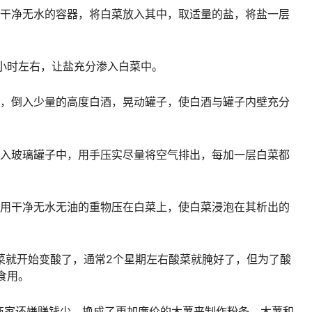
，干净无水的容器，将白菜放入其中，取适量的盐，将盐一层
小时左右，让盐充分渗入白菜中。
子，倒入少量的高度白酒，晃动罐子，使白酒与罐子内壁充分
塞入玻璃罐子中，用手压实尽量将空气排出，每加一层白菜都
。
，用干净无水无油的重物压在白菜上，使白菜浸泡在其析出的
菜就开始变酸了，通常2个星期左右酸菜就腌好了，但为了酸
食用。
商家还嫌赚钱少，换成了更加廉价的木薯来制作粉条，木薯和