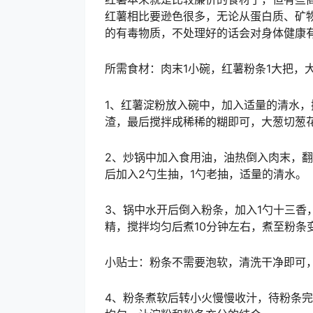
红薯相比要逊色很多，无论从蛋白质、矿
的有毒物质，不处理好的话会对身体健康
所需食材：肉末1小碗，红薯粉条1大把，大
1、红薯淀粉放入碗中，加入适量的清水
渣，最后搅拌成稀稀的糊即可，大葱切葱
2、炒锅中加入食用油，油热倒入肉末，
后加入2勺生抽，1勺老抽，适量的清水。
3、锅中水开后倒入粉条，加入1勺十三香
精，搅拌均匀后煮10分钟左右，煮至粉条
小贴士：粉条不需要泡软，清洗干净即可
4、粉条煮软后转小火慢慢收汁，待粉条