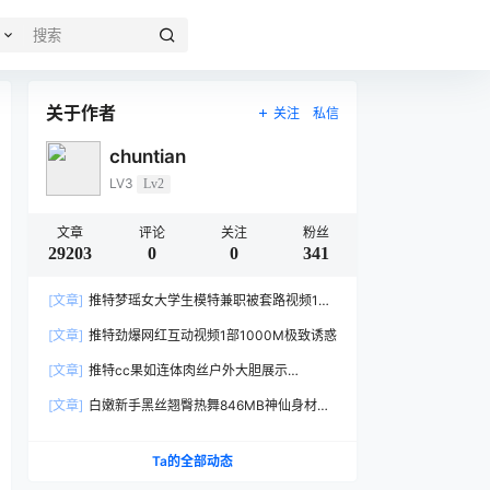
关于作者
关注
私信
chuntian
LV3
Lv2
文章
评论
关注
粉丝
29203
0
0
341
[文章]
推特梦瑶女大学生模特兼职被套路视频1部
557M太真实
[文章]
推特劲爆网红互动视频1部1000M极致诱惑
[文章]
推特cc果如连体肉丝户外大胆展示
1V456MB身材惹火
[文章]
白嫩新手黑丝翘臀热舞846MB神仙身材太
欲了
Ta的全部动态