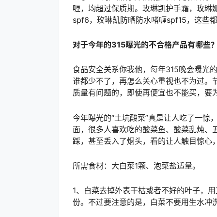
喱，均超过保质期。玫琳凯护手霜，玫琳
spf6，玫琳凯防晒防水啫喱spf15，这
对于今年的315曝光的不合格产品有哪些？
食品安全关系你我他，每年315晚会曝光
谁都少不了，再怎么关心重视也不为过。
质量有问题的，即使再便宜也不能买，要
今年曝光的“土坑酸菜”真是让人吃了一惊
面，很多人喜欢吃的酸菜鱼、酸菜乱炖、
踩，甚至丢入了烟头，看的让人触目惊心
所需食材：大白菜1颗、泡菜盐适量。
1、白菜去掉外表干枯或者不好的叶子，
份。不过要注意的是，白菜不要用生水冲