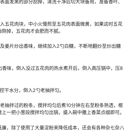
皮表面发黑的部分刮掉，清洗干净后切大块备用，准备香叶、
下入五花肉块，中小火慢煎至五花肉表面微黄，如果这时五花
脂倒掉，五花肉才会肥而不腻。
以及姜片炒出香味，继续加入2勺白糖，不断地翻炒至炒出糖
出香味，倒入没过五花肉的热水煮开后，倒入高压锅中，压8
控干水分，倒入2勺老抽拌匀。
老抽拌过的粉条，搅拌均匀后煮10分钟左右至粉条熟透，根
撒上一把小葱段搅拌均匀出锅，盛入碗中撒上香菜点缀即可。
低廉，除了使用了大量淀粉来降低成本，还会有各种杂七杂八