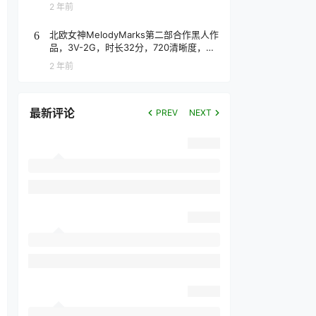
2 年前
北欧女神MelodyMarks第二部合作黑人作
6
品，3V-2G，时长32分，720清晰度，抢
先版！
2 年前
最新评论
PREV
NEXT