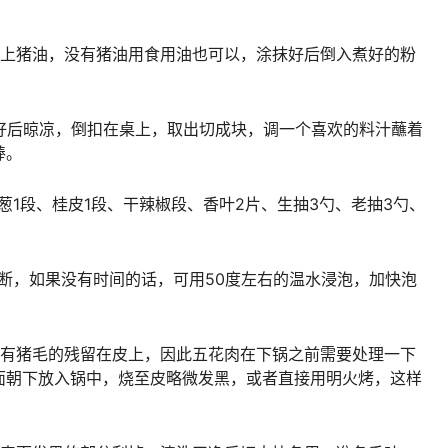
刷上猪油，没有猪油用食用油也可以，涂抹好后倒入煮好的粉
好后晾凉，倒扣在桌上，取出切成块，调一个喜欢的料汁蘸着
棒。
葱1段、桂皮1段、干辣椒段、香叶2片、生抽3勺、老抽3勺、
断，如果没有时间的话，可用50度左右的温水浸泡，加快泡
会有猪毛的残留在皮上，因此五花肉在下锅之前需要处理一下
面朝下放入锅中，烧至皮略微发黑，或者直接用明火烤，这样