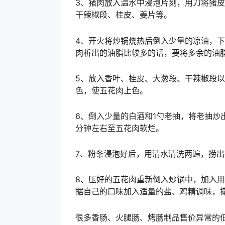
3、猪肉放入温水中浸泡片刻，用刀将猪
干辣椒段、桂皮、姜片等。
4、开火将炒锅烧热后倒入少量的凉油，
肉析出的油脂比较多的话，要将多余的油
5、放入香叶、桂皮、大葱段、干辣椒段
色，使五花肉上色。
6、倒入少量的白酒和1勺老抽，将老抽炒
分钟左右至五花肉软烂。
7、粉条浸泡好后，用清水清洗两遍，捞出
8、压好的五花肉重新倒入炒锅中，加入用
据自己的口味加入适量的盐、鸡精调味，
很多香肠、火腿肠、烤肠制品售价异常的