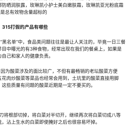
娜防晒润肤露，玫琳凯小护士美白嫩肤霜，玫琳凯亚光粉底霜
些都是总有效物含量超标的
 315打假的产品有哪些
的“黑名单”中，食品类问题往往是最让人关注的，毕竟一日三餐
节目中曝光的有3种食物，经常出现在我们的餐桌上，如果是
为自己和家人的健康负责。
，因为酸菜涉及的面比较广，不但有最畅销的老坛酸菜方便
五花肉炒酸菜等菜品也经常会用到，土坑里的酸菜直接用脚
，这些质量有问题的酸菜近期是一定不要买的。
用刀将根部切掉，将白菜对半切开，继续再次将白菜切成八等
洗，沾上生水的白菜即使腌好之后也很容易坏掉。