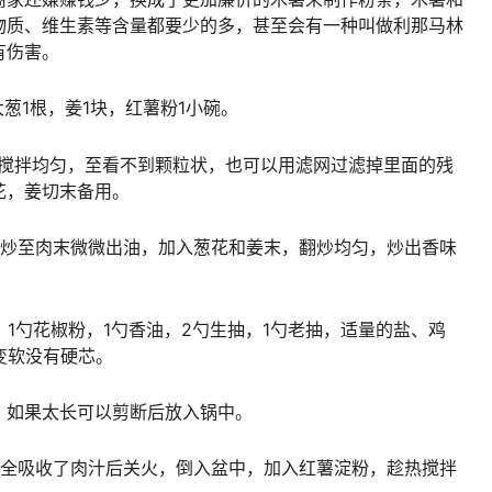
物质、维生素等含量都要少的多，甚至会有一种叫做利那马林
有伤害。
葱1根，姜1块，红薯粉1小碗。
，搅拌均匀，至看不到颗粒状，也可以用滤网过滤掉里面的残
花，姜切末备用。
翻炒至肉末微微出油，加入葱花和姜末，翻炒均匀，炒出香味
，1勺花椒粉，1勺香油，2勺生抽，1勺老抽，适量的盐、鸡
变软没有硬芯。
，如果太长可以剪断后放入锅中。
完全吸收了肉汁后关火，倒入盆中，加入红薯淀粉，趁热搅拌