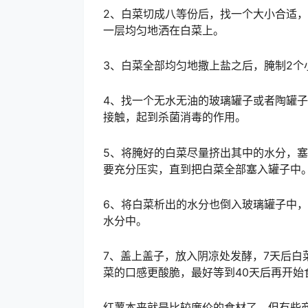
2、白菜切成八等份后，找一个大小合适
一层均匀地洒在白菜上。
3、白菜全部均匀地撒上盐之后，腌制2个
4、找一个无水无油的玻璃罐子或者陶罐
接触，起到杀菌消毒的作用。
5、将腌好的白菜尽量挤出其中的水分，
要充分压实，直到把白菜全部塞入罐子中
6、将白菜析出的水分也倒入玻璃罐子中
水分中。
7、盖上盖子，放入阴凉处发酵，7天后白
菜的口感更酸脆，最好等到40天后再开始
红薯本来就是比较廉价的食材了，但有些