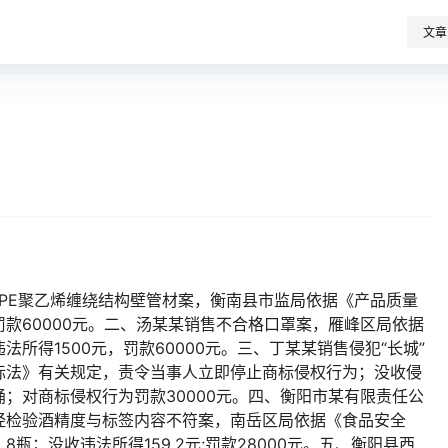
文章
PE聚乙烯缠绕结构壁管材案，衡南县市监局依据《产品质量
款60000元。二、汤某某销售不合格口罩案，雁峰区局依据
所得1500元，罚款60000元。三、丁某某销售侵犯“长城”
标法》有关规定，责令当事人立即停止商标侵权行为；没收侵
6桶；对商标侵权行为罚款30000元。四、衡阳市某有限责任公
经检验酒精度与标签内容不符案，南岳区局依据《食品安全
瓶；没收违法所得159.2元;罚款28000元。五、衡阳县西