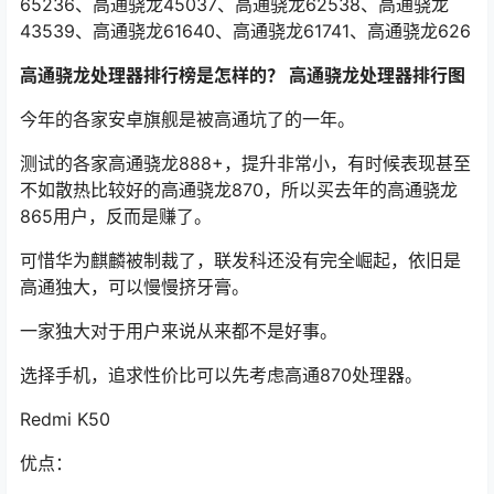
65236、高通骁龙45037、高通骁龙62538、高通骁龙
43539、高通骁龙61640、高通骁龙61741、高通骁龙626
高通骁龙处理器排行榜是怎样的？ 高通骁龙处理器排行图
今年的各家安卓旗舰是被高通坑了的一年。
测试的各家高通骁龙888+，提升非常小，有时候表现甚至
不如散热比较好的高通骁龙870，所以买去年的高通骁龙
865用户，反而是赚了。
可惜华为麒麟被制裁了，联发科还没有完全崛起，依旧是
高通独大，可以慢慢挤牙膏。
一家独大对于用户来说从来都不是好事。
选择手机，追求性价比可以先考虑高通870处理器。
Redmi K50
优点：