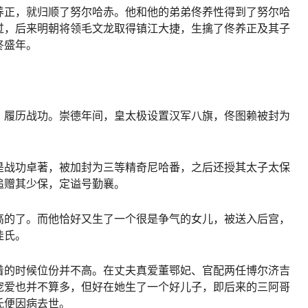
养正，就归顺了努尔哈赤。他和他的弟弟佟养性得到了努尔哈
过，后来明朝将领毛文龙取得镇江大捷，生擒了佟养正及其子
佟盛年。
，履历战功。崇德年间，皇太极设置汉军八旗，佟图赖被封为
是战功卓著，被加封为三等精奇尼哈番，之后还授其太子太保
追赠其少保，定谥号勤襄。
高的了。而他恰好又生了一个很是争气的女儿，被送入后宫，
佳氏。
着的时候位份并不高。在丈夫真爱董鄂妃、官配两任博尔济吉
宠爱也并不算多，但好在她生了一个好儿子，即后来的三阿哥
氏便因病去世。