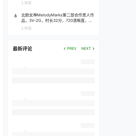
2 年前
6
北欧女神MelodyMarks第二部合作黑人作
品，3V-2G，时长32分，720清晰度，抢
先版！
2 年前
最新评论
PREV
NEXT