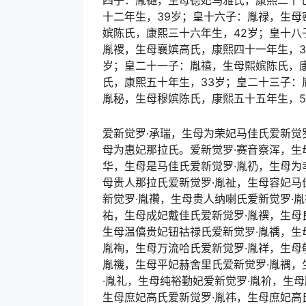
四子：胤禵，生母德妃乌雅氏，康熙二十
十二年生，39岁；皇十六子：胤禄，生母
嫔陈氏，康熙三十六年生，42岁；皇十八
胤禝，生母襄嫔高氏，康熙四十一年生，3
岁；皇二十一子：胤禧，生母熙嫔陈氏，
氏，康熙五十年生，33岁；皇二十三子：
胤秘，生母穆嫔陈氏，康熙五十五年生，5
爱新觉罗·承瑞，生母为荣妃马佳氏爱新觉
母为惠妃那拉氏。爱新觉罗·赛音察浑，生
华，生母是马佳氏爱新觉罗·胤礽，生母为
母贵人那拉氏爱新觉罗·胤祉，生母容妃马
新觉罗·胤禶，生母贵人纳喇氏爱新觉罗·
祐，生母成妃戴佳氏爱新觉罗·胤禩，生母
生母温僖贵妃钮祜禄氏爱新觉罗·胤䄔，生
胤祹，生母万流哈氏爱新觉罗·胤祥，生母
胤禨，生母平妃赫舍里氏爱新觉罗·胤禑，
·胤礼，生母纯裕勤妃爱新觉罗·胤衸，生
生母庶妃高氏爱新觉罗·胤祎，生母庶妃高