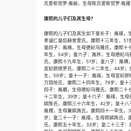
氏爱新觉罗·胤秘，生母陈氏爱新觉罗·胤
康熙的儿子们及其生母？
康熙的儿子们及其生如下皇长子：胤褆，
孝诚仁皇后赫舍里氏，康熙十三年生，51
皇四子：胤禛，生母德妃乌雅氏，康熙十
年生，54岁；皇六子：胤祚，生母德妃乌
氏，康熙十九年生，51岁；皇八子：胤禩
宜妃郭络罗氏，康熙二十二年生，44岁
生，59岁；皇十一子：胤禌，生母宜妃郭
万琉哈氏，康熙二十四年生，79岁；皇十
四子：胤禵，生母德妃乌雅氏，康熙二十
十二年生，39岁；皇十六子：胤禄，生母
嫔陈氏，康熙三十六年生，42岁；皇十八
胤禝，生母襄嫔高氏，康熙四十一年生，3
岁；皇二十一子：胤禧，生母熙嫔陈氏，
氏，康熙五十年生，33岁；皇二十三子：