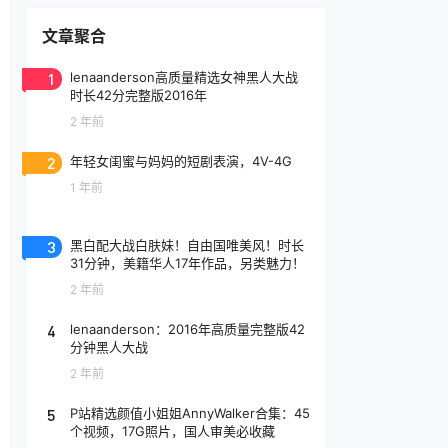
文章聚合
1
lenaanderson高质量精选女神黑人大战
时长42分完整版2016年
2 年前
2
年轻女闺蜜与妈妈的短剧表演，4V-4G
1 年前
3
黑白配大战白肤妹！自由国唯美风！时长
31分钟，美籍华人17年作品，另类魅力！
2 年前
4
lenaanderson：2016年高质量完整版42
分钟黑人大战
2 年前
5
P站精选颜值小姐姐AnnyWalker合集：45
个视频，17G照片，国人审美必收藏