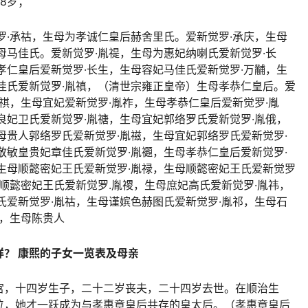
8岁；
罗·承祜，生母为孝诚仁皇后赫舍里氏。爱新觉罗·承庆，生母
母马佳氏。爱新觉罗·胤禔，生母为惠妃纳喇氏爱新觉罗·长
孝仁皇后爱新觉罗·长生，生母容妃马佳氏爱新觉罗·万黼，生
佳氏爱新觉罗·胤禛，（清世宗雍正皇帝）生母孝恭仁皇后。爱
胤祺，生母宜妃爱新觉罗·胤祚，生母孝恭仁皇后爱新觉罗·胤
良妃卫氏爱新觉罗·胤禟，生母宜妃郭络罗氏爱新觉罗·胤俄，
母贵人郭络罗氏爱新觉罗·胤禌，生母宜妃郭络罗氏爱新觉罗·
敬敏皇贵妃章佳氏爱新觉罗·胤禵，生母孝恭仁皇后爱新觉罗·
生母顺懿密妃王氏爱新觉罗·胤禄，生母顺懿密妃王氏爱新觉罗
母顺懿密妃王氏爱新觉罗.胤禝，生母庶妃高氏爱新觉罗·胤祎，
氏爱新觉罗·胤祜，生母谨嫔色赫图氏爱新觉罗·胤祁，生母石
褑，生母陈贵人
？ 康熙的子女一览表及母亲
宫，十四岁生子，二十二岁丧夫，二十四岁去世。在顺治生
位，她才一跃成为与孝惠章皇后共存的皇太后。（孝惠章皇后