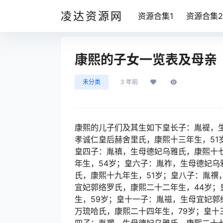
凌达资源网
资源合集1
资源合集2
康熙的子女一览表及母亲
未分类
3 年前
康熙的儿子们及其生如下皇长子：胤褆，
孝诚仁皇后赫舍里氏，康熙十三年生，51
皇四子：胤禛，生母德妃乌雅氏，康熙十
年生，54岁；皇六子：胤祚，生母德妃乌
氏，康熙十九年生，51岁；皇八子：胤禩
宜妃郭络罗氏，康熙二十二年生，44岁
生，59岁；皇十一子：胤禌，生母宜妃郭
万琉哈氏，康熙二十四年生，79岁；皇十