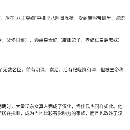
”，后在“八王夺嫡”中推举八阿哥胤禩，受到康熙帝训斥，罢职
后，父佟国维）、悫惠皇贵妃（康熙妃子，孝懿仁皇后庶妹）
现了无数名臣，前有明珠，索尼，后有纪晓岚和珅，但被皇帝称
明朝时，大量辽东女真人完成了汉化，佟佳氏也同样如此。他
定居在抚顺，成为当地比较有影响力的家族，而且也改姓了汉