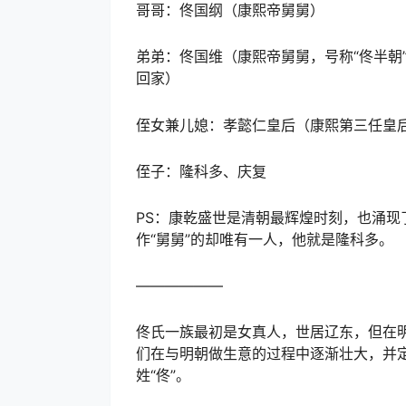
哥哥：佟国纲（康熙帝舅舅）
弟弟：佟国维（康熙帝舅舅，号称“佟半朝
回家）
侄女兼儿媳：孝懿仁皇后（康熙第三任皇
侄子：隆科多、庆复
PS：康乾盛世是清朝最辉煌时刻，也涌
作“舅舅”的却唯有一人，他就是隆科多。
——————
佟氏一族最初是女真人，世居辽东，但在
们在与明朝做生意的过程中逐渐壮大，并
姓“佟”。