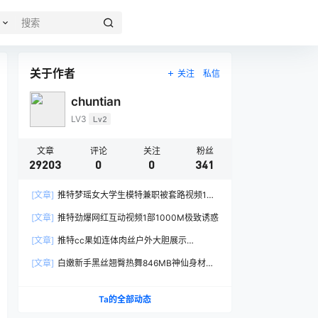
关于作者
关注
私信
chuntian
LV3
Lv2
文章
评论
关注
粉丝
29203
0
0
341
[文章]
推特梦瑶女大学生模特兼职被套路视频1部
557M太真实
[文章]
推特劲爆网红互动视频1部1000M极致诱惑
[文章]
推特cc果如连体肉丝户外大胆展示
1V456MB身材惹火
[文章]
白嫩新手黑丝翘臀热舞846MB神仙身材太
欲了
Ta的全部动态