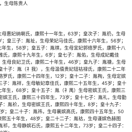
褑，生母陈贵人
生母惠妃纳喇氏，康熙十一年生，63岁；皇次子：胤礽，生母
岁；皇三子：胤祉，生母荣妃马佳氏，康熙十六年生，56岁；
七年生，58岁；皇五子：胤祺，生母宜妃郭络罗氏，康熙十八
雅氏，康熙十九年生，6岁；皇七子：胤佑，生母成妃戴佳
，生母良妃卫氏，康熙二十年生，46岁；皇九子：胤禟，生母
；皇十子：胤（礻我），生母温僖贵妃钮祜禄氏，康熙二十二年
络罗氏，康熙二十四年生，12岁；皇十二子：胤祹，生母定嫔
三子：胤祥，生母敏妃章佳氏，康熙二十五年生，45岁；皇十
七年生，68岁；皇十五子：胤（礻禺）生母密嫔王氏，康熙三
密嫔王氏，康熙三十四年生，73岁；皇十七子：胤礼，生母勤
子：胤衸，生母密嫔王氏，康熙四十年生，8岁；皇十九子：
岁；皇二十子：胤祎，生母襄嫔高氏，康熙四十五年生，50
康熙五十年生，48岁；皇二十二子：胤祜，生母谨嫔色赫图
胤祁，生母静嫔石氏，康熙五十二年生，73岁；皇二十四子：