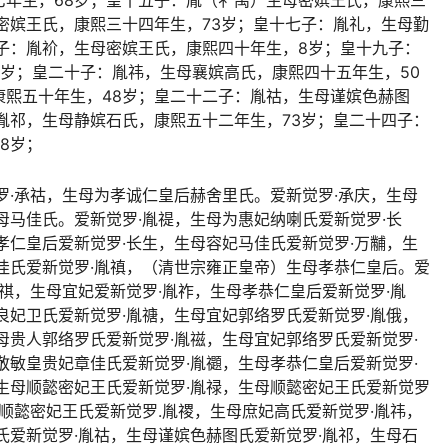
七年生，68岁；皇十五子：胤（礻禺）生母密嫔王氏，康熙三
密嫔王氏，康熙三十四年生，73岁；皇十七子：胤礼，生母勤
子：胤衸，生母密嫔王氏，康熙四十年生，8岁；皇十九子：
岁；皇二十子：胤祎，生母襄嫔高氏，康熙四十五年生，50
康熙五十年生，48岁；皇二十二子：胤祜，生母谨嫔色赫图
胤祁，生母静嫔石氏，康熙五十二年生，73岁；皇二十四子：
8岁；
罗·承祜，生母为孝诚仁皇后赫舍里氏。爱新觉罗·承庆，生母
母马佳氏。爱新觉罗·胤禔，生母为惠妃纳喇氏爱新觉罗·长
孝仁皇后爱新觉罗·长生，生母容妃马佳氏爱新觉罗·万黼，生
佳氏爱新觉罗·胤禛，（清世宗雍正皇帝）生母孝恭仁皇后。爱
胤祺，生母宜妃爱新觉罗·胤祚，生母孝恭仁皇后爱新觉罗·胤
良妃卫氏爱新觉罗·胤禟，生母宜妃郭络罗氏爱新觉罗·胤俄，
母贵人郭络罗氏爱新觉罗·胤禌，生母宜妃郭络罗氏爱新觉罗·
敬敏皇贵妃章佳氏爱新觉罗·胤禵，生母孝恭仁皇后爱新觉罗·
生母顺懿密妃王氏爱新觉罗·胤禄，生母顺懿密妃王氏爱新觉罗
母顺懿密妃王氏爱新觉罗.胤禝，生母庶妃高氏爱新觉罗·胤祎，
氏爱新觉罗·胤祜，生母谨嫔色赫图氏爱新觉罗·胤祁，生母石