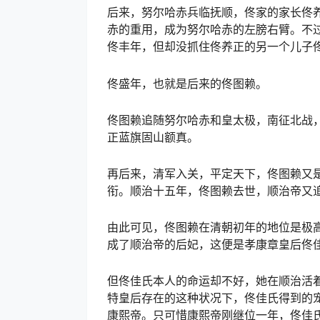
后来，努尔哈赤兵临抚顺，佟家的家长佟
赤的重用，成为努尔哈赤的左膀右臂。不
佟丰年，但却没抓住佟养正的另一个儿子
佟盛年，也就是后来的佟图赖。
佟图赖追随努尔哈赤和皇太极，南征北战
正蓝旗固山额真。
再后来，清军入关，平定天下，佟图赖又
衔。顺治十五年，佟图赖去世，顺治帝又
由此可见，佟图赖在清朝初年的地位是极
成了顺治帝的后妃，这便是孝康章皇后佟
但佟佳氏本人的命运却不好，她在顺治活
特皇后存在的这种状况下，佟佳氏得到的
康熙帝。只可惜康熙帝刚继位一年，佟佳