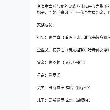
孝康章皇后与她的家族佟佳氏是互为影响
妃子，而她后来诞下了一代圣主康熙帝，
家族成员：
祖父：佟养真（避雍正讳，清代书籍多称其
堂祖父：佟养性（清太祖努尔哈赤孙女婿
父亲：佟图赖（汉名佟盛年）
母亲：觉罗氏
丈夫：爱新觉罗·福临（顺治帝）
儿子：爱新觉罗·玄烨（康熙帝）