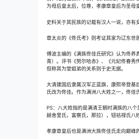
为母后皇太后，位尊，孝康章皇后为圣母
史料关于其民族的记载有汉人一说，亦有
章太炎的《佟氏考》则考证其家为辽东世
傅波主编的《满族佟佳氏研究》认为佟养
青）。评书《努尔哈赤》、《元妃佟春秀
但称其为堂姐弟的关系则于史无据。
大清建国后隶属汉军正蓝旗，康熙帝登基
氏改为佟佳。作为满洲八大姓之一，佟佳
PS：八大姓指的是满清王朝时满族的八
赫舍里氏，富察氏，那拉），钮祜禄氏八姓
孝康章皇后也是满洲大族佟佳氏走向巅峰