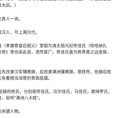
皇太后。）
女真人一说。
居汉人，可上溯元代。
真（孝康章皇后祖父）堂姐为清太祖元妃佟佳氏（哈哈纳扎
传奇》等也采此说，流传甚广。佟佳氏虽为佟养真之远亲族，
后先改隶汉军镶黄旗，后改隶满洲镶黄旗，原姓佟，抬旗后姓
氏有着相当深厚的贵族底蕴。
个显赫的姓氏，分别是佟佳氏，瓜尔佳氏，马佳氏，索绰罗氏，
，俗呼”满洲八大姓”。
的关键人物。