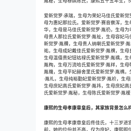
胤秘，生母穆嫔陈氏，康熙五十五年生，5
爱新觉罗·承瑞，生母为荣妃马佳氏爱新觉
母为惠妃那拉氏。爱新觉罗·赛音察浑，生
华，生母是马佳氏爱新觉罗·胤礽，生母为
母贵人那拉氏爱新觉罗·胤祉，生母容妃马
新觉罗·胤禶，生母贵人纳喇氏爱新觉罗·
祐，生母成妃戴佳氏爱新觉罗·胤禩，生母
生母温僖贵妃钮祜禄氏爱新觉罗·胤䄔，生
胤祹，生母万流哈氏爱新觉罗·胤祥，生母
胤禨，生母平妃赫舍里氏爱新觉罗·胤禑，
·胤礼，生母纯裕勤妃爱新觉罗·胤衸，生
生母庶妃高氏爱新觉罗·胤祎，生母庶妃高
氏爱新觉罗·胤秘，生母陈氏爱新觉罗·胤
康熙的生母孝康章皇后，其家族背景怎么样
康熙的生母孝康章皇后佟佳氏，十三岁进
前，她的位份并不高，仅为庶妃，康熙即