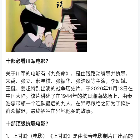
十部必看川军电影？
关于川军的电影有《九条命》，是由钱路劼编导并执导，
宋禹、张立、郝星棋、张振华、张浩然等主演，李幼斌、
王挺、姜超特别出演的战争历史片。于2020年11月13日在
中国大陆。该片讲述了在1944年的抗日湘南战场上，由秦
浩忠带领一个连队最后的九人，在弹尽粮绝之际为了掩护
群众撤退，最终牺牲在异地他乡的故事。
十部顶级抗联电影？
1、上甘岭（电影）《上甘岭》是由长春电影制片厂出品的