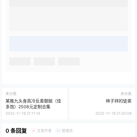
未分类
未分类
某推九头身高冷反差御姐（佳
林子祥的徒弟
多饱）2508元定制合集
2022-11-18 21:11:19
2022-11-18 21:20:08
0 条回复
文章作者
管理员
A
M