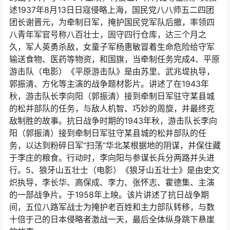
述1937年8月13日日寇侵略上海，国民党八八师五二四团
团长谢晋元，为牵制日军，掩护国民党军队后撤，率领四
八青年军官号称八百壮士，固守四行仓库，达三个月之
久，军人英勇杀敌，女童子军杨惠敏冒着生命危险给守军
输送食物、医药等物资，和国旗，当牵制任务完成4、平原
游击队（电影）《平原游击队》是由苏里、武兆堤执导，
郭振清、方化等主演的战争题材影片。讲述了在1943年
秋，游击队长李向阳（郭振清）接到牵制日军驻守某县城
的松井部队的任务，与敌人机智、巧妙的周旋，并最终克
敌制胜的故事。抗日战争时期的1943年秋，游击队长李向
阳（郭振清）接到牵制日军驻守某县城的松井部队的任
务，以达到粉碎日军“扫荡”华北某根据地的阴谋，并保住藏
于李庄的粮食。行动时，李向阳与参谋长兵分两路并头进
行。5、狼牙山五壮士（电影）《狼牙山五壮士》是由史文
炽执导，李长华、高保成、李力、张怀志、霍德集、主演
的一部战争片。于1958年上映。该片讲述了抗日战争期
间，五位八路军战士为掩护老百姓和主力部队转移，与数
十倍于己的日本侵略者激战一天，最后全体纵身跳下悬崖