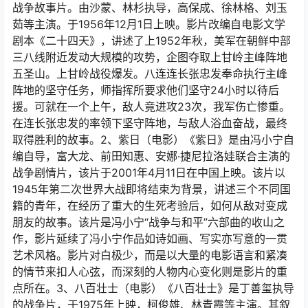
战争故事片。由沙蒙、林杉执导，高保成、徐林格、刘玉
茹等主演。于1956年12月1日上映。影片改编自电影文学
剧本《二十四天》，讲述了上1952年秋，美军在朝鲜中部
三八线附近发动大规模的攻势，企图夺取上甘岭主峰阵地
五圣山。上甘岭战役爆发。八连连长张忠发奉命执行主峰
阵地的坚守任务，师指挥所要求他们坚守24小时以待后
援。可就在一个上午，敌人竟进攻23次，我军伤亡惨重。
在连长张忠发的率领下坚守阵地，与敌人浴血奋战，最终
取得胜利的故事。2、紫日（电影）《紫日》是由冯小宁自
编自导，富大龙、前田知惠、安娜·捷尼拉洛娃联合主演的
战争剧情片，该片于2001年4月11日在中国上映。该片以
1945年第二次世界大战即将结束为背景，讲述三个不同国
籍的青年，在经历了重大的生死考验后，如何从敌对变成
朋友的故事。该片是冯小宁“战争与和平”六部曲的收山之
作，影片延续了冯小宁作品如诗如画、写实亦写意的一贯
艺术风格。影片对白极少，而是以大量的电影语言和紧凑
的情节来扣人心弦，而深刻的人物内心变化则是影片的重
点所在。3、八百壮士（电影）《八百壮士》是丁善玺执导
的战争片，于1975年上映，柯俊雄、林青霞等主演。其叙