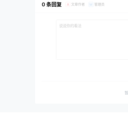
0 条回复
文章作者
管理员
A
M