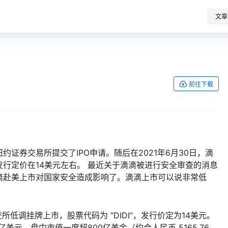
文章
前往下载
纽约证券交易所提交了IPO申请。随后在2021年6月30日，滴
行定价在14美元左右。 最近关于滴滴被进行安全审查的消息
滴赴美上市对国家安全造成影响了。滴滴上市可以说非常低
低调挂牌上市，股票代码为 “DIDI”，发行价定为14美元。
亿美元，盘中市值一度超800亿美金（约合人民币 5165.76