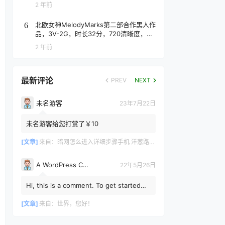
2 年前
北欧女神MelodyMarks第二部合作黑人作
6
品，3V-2G，时长32分，720清晰度，抢
先版！
2 年前
最新评论
PREV
NEXT
未名游客
23年7月22日
未名游客给您打赏了￥10
[文章]
来自：
暗网怎么进入详细步骤手机 洋葱路由器手机使用教程
A WordPress Commenter
22年5月26日
Hi, this is a comment. To get started
with moderating, editing, and deleting
comments, please vis...
[文章]
来自：
世界，您好！