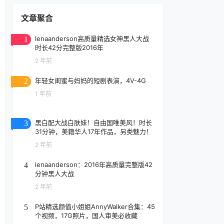
文章聚合
lenaanderson高质量精选女神黑人大战
1
时长42分完整版2016年
2 年前
年轻女闺蜜与妈妈的短剧表演，4V-4G
2
1 年前
黑白配大战白肤妹！自由国唯美风！时长
3
31分钟，美籍华人17年作品，另类魅力！
2 年前
lenaanderson：2016年高质量完整版42
4
分钟黑人大战
2 年前
P站精选颜值小姐姐AnnyWalker合集：45
5
个视频，17G照片，国人审美必收藏