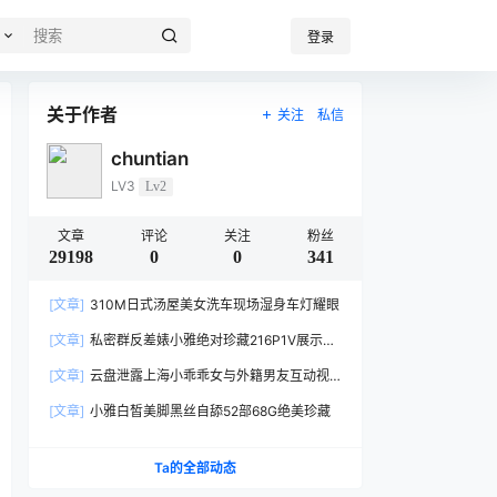
登录
关于作者
关注
私信
chuntian
LV3
Lv2
文章
评论
关注
粉丝
29198
0
0
341
[文章]
310M日式汤屋美女洗车现场湿身车灯耀眼
[文章]
私密群反差婊小雅绝对珍藏216P1V展示
152MB玉体横陈
[文章]
云盘泄露上海小乖乖女与外籍男友互动视
频3V804MB身材绝了
[文章]
小雅白皙美脚黑丝自舔52部68G绝美珍藏
Ta的全部动态