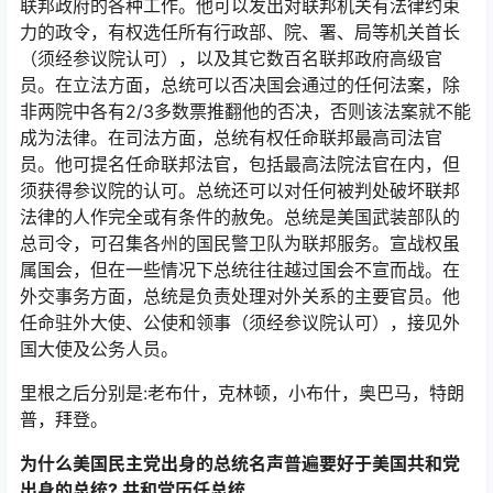
联邦政府的各种工作。他可以发出对联邦机关有法律约束
力的政令，有权选任所有行政部、院、署、局等机关首长
（须经参议院认可），以及其它数百名联邦政府高级官
员。在立法方面，总统可以否决国会通过的任何法案，除
非两院中各有2/3多数票推翻他的否决，否则该法案就不能
成为法律。在司法方面，总统有权任命联邦最高司法官
员。他可提名任命联邦法官，包括最高法院法官在内，但
须获得参议院的认可。总统还可以对任何被判处破坏联邦
法律的人作完全或有条件的赦免。总统是美国武装部队的
总司令，可召集各州的国民警卫队为联邦服务。宣战权虽
属国会，但在一些情况下总统往往越过国会不宣而战。在
外交事务方面，总统是负责处理对外关系的主要官员。他
任命驻外大使、公使和领事（须经参议院认可），接见外
国大使及公务人员。
里根之后分别是:老布什，克林顿，小布什，奥巴马，特朗
普，拜登。
为什么美国民主党出身的总统名声普遍要好于美国共和党
出身的总统? 共和党历任总统