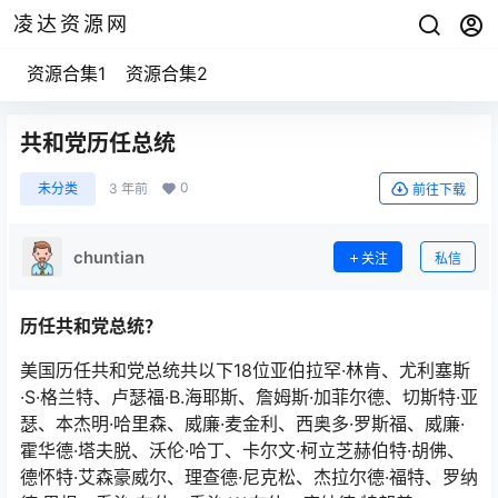
凌达资源网
资源合集1
资源合集2
共和党历任总统
0
未分类
3 年前
前往下载
chuntian
关注
私信
历任共和党总统？
美国历任共和党总统共以下18位亚伯拉罕·林肯、尤利塞斯
·S·格兰特、卢瑟福·B.海耶斯、詹姆斯·加菲尔德、切斯特·亚
瑟、本杰明·哈里森、威廉·麦金利、西奥多·罗斯福、威廉·
霍华德·塔夫脱、沃伦·哈丁、卡尔文·柯立芝赫伯特·胡佛、
德怀特·艾森豪威尔、理查德·尼克松、杰拉尔德·福特、罗纳