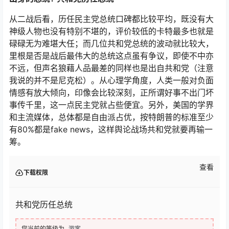
从二战后看，历任民主党总统口碑都比较平均，既没有大
神级人物也没有特别不堪的，评价较低的卡特最多也就是
碌碌无为难堪大任；而几位共和党总统的波动就比较大，
里根是否是战后最伟大的总统这点虽有争议，即使不中亦
不远，但声名狼藉人品最差的同样也是出自共和党（注意
我说的并不是尼克松）。从心理学角度，人类一般对负面
情感有放大倾向，印像会比较深刻，正所谓好事不出门坏
事传千里，这一点民主党就占些便宜。另外，美国的学界
和主流媒体，总体都是自由派占优，按特朗普的标准至少
有80%都是fake news，这样舆论战场共和党就要再输一
筹。
查看
下载权限
共和党历任总统
您当前的等级为
游客