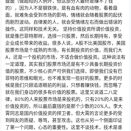
盘面（做超短的人例外，但这部分人最终是赚不了钱
的），因为人不是钢铁侠，是有血有肉的动物，看着盘
面，就难免会受到市场的影响，情绪就会随着股票的起伏
而剧烈波动。自律差的人，就会受情绪左右而做出错误的
操作。这同样和技术无关。 坚持价值投资所谓价值投资，
就是像巴菲特那样，选择一只股票，然后长期持有，享受
企业成长带来的收益。很多人说，A股不比美国股市，美国
股票市场是个成熟的市场，有长期投资的价值，而我们大
A，还是一个投机的市场，不适合做价值投资。这种说法有
一定道理，其实我们股票市场还是有不少具备长期投资价
值的股票，不少核心资产可供我们选择，即使我们没有巴
菲特的思维和眼光，也不难发现一些好的股票。更多的时
候是我们只顾追逐眼前的利益，只想着赚快钱，而忽略了
就在我们身边的很多有价值的股票。这里又说道二八定
律，80%的人来股票市场是来投机的，只有20%的人是来
价值投资的，所以最后赢钱的是那个少数的20%人。李大
霄同志是国内价值投资的捍卫者，但大霄的言论更多的受
到网友的质疑、辱骂，甚至攻击。这也从另一个侧面印证
了第一个问题，心态的重要性。这里不谈技术，技术是谁