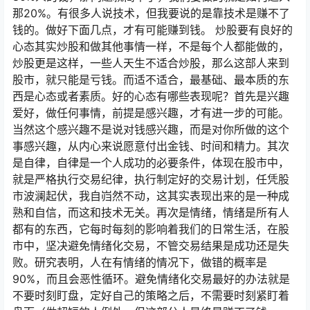
那20%。有很多人说技术，但我要说的是靠技术是赚不了
钱的。做好下面几点，才有可能赚到钱。 炒股要有良好的
心态其实炒股和做其他事情一样，不是每个人都能做的，
炒股更是这样，一些人天生不适合炒股，那么这部人来到
股市，就只能是亏钱。而适不适合，最基础、最本质的东
西是心态或者素质。好的心态有哪些表现呢？首先是兴趣
爱好，做任何事情，前提是感兴趣，才有进一步的可能。
当然这个感兴趣不是说对钱感兴趣，而是对你所做的这个
事感兴趣，从内心来说愿意付出金钱、时间和精力。其次
是自律，自律是一个人成功的必要条件，体现在股市中，
就是严格执行交易纪律，执行制定好的交易计划，任凭股
市波澜起伏，我自岿然不动，这其实表现出来的是一种成
熟和自信，而这和技术无关。再次是情绪，情绪是所有人
都有的东西，它每时每刻的影响着我们的日常生活，在股
市中，坚决避免情绪化交易，不管交易结果是成功还是失
败。研究表明，人在有情绪的情况下，做错的概率是
90%，而且会恶性循环。避免情绪化交易最好的办法就是
不要时刻盯盘，定好自己的策略之后，不需要时刻紧盯着