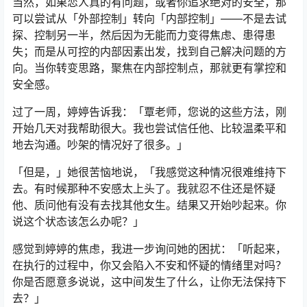
当然，如果恋人真的有问题，或者你追求绝对的安全，那
可以尝试从「外部控制」转向「内部控制」——不是去试
探、控制另一半，然后因为无能而力变得焦虑、患得患
失；而是从可控的内部因素出发，找到自己解决问题的方
向。当你转变思路，聚焦在内部控制点，那就更有掌控和
安全感。
过了一周，婷婷告诉我：「覃老师，您说的这些方法，刚
开始几天对我帮助很大。我也尝试信任他、比较温柔平和
地去沟通。吵架的情况好了很多。」
「但是，」她很苦恼地说，「我感觉这种情况很难维持下
去。有时候那种不安感太上头了。我就忍不住还是怀疑
他、质问他有没有去找其他女生。结果又开始吵起来。你
说这个状态该怎么办呢？」
感觉到婷婷的焦虑，我进一步询问她的困扰：「听起来，
在执行的过程中，你又会陷入不安和怀疑的情绪里对吗？
你是否愿意多说说，这中间发生了什么，让你无法保持下
去？」