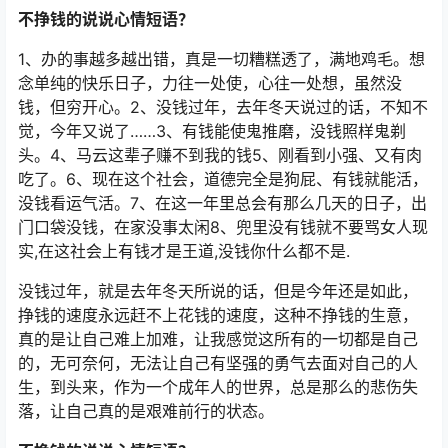
不挣钱的说说心情短语？
1、办的事越多越出错，真是一切糟糕透了，满地鸡毛。想
念单纯的快乐日子，力往一处使，心往一处想，虽然没
钱，但穷开心。2、没钱过年，去年冬天说过的话，不知不
觉，今年又说了……3、有钱能使鬼推磨，没钱照样鬼剃
头。4、马云这辈子赚不到我的钱5、刚看到小强、又有肉
吃了。6、现在这个社会，道德完全是狗屁、有钱就能活，
没钱看运气活。7、在这一年里总会有那么几天的日子，出
门口袋没钱，在家没事太闲8、兜里没有钱就不要骂女人现
实,在这社会上有钱才是王道,没钱你什么都不是.
没钱过年，就是去年冬天所说的话，但是今年还是如此，
挣钱的速度永远赶不上花钱的速度，这种不挣钱的生意，
真的是让自己难上加难，让我感觉这所有的一切都是自己
的，无可奈何，无法让自己有坚强的勇气去面对自己的人
生，到头来，作为一个成年人的世界，总是那么的悲伤失
落，让自己真的是艰难前行的状态。