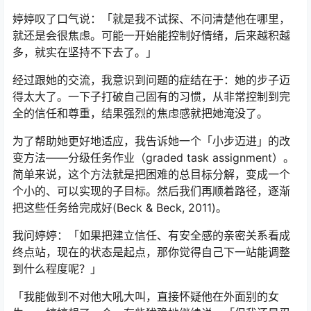
婷婷叹了口气说：「就是我不试探、不问清楚他在哪里，
就还是会很焦虑。可能一开始能控制好情绪，后来越积越
多，就实在坚持不下去了。」
经过跟她的交流，我意识到问题的症结在于：她的步子迈
得太大了。一下子打破自己固有的习惯，从非常控制到完
全的信任和尊重，结果强烈的焦虑感就把她淹没了。
为了帮助她更好地适应，我告诉她一个「小步迈进」的改
变方法——分级任务作业（graded task assignment）。
简单来说，这个方法就是把困难的总目标分解，变成一个
个小的、可以实现的子目标。然后我们再顺着路径，逐渐
把这些任务给完成好(Beck & Beck, 2011)。
我问婷婷：「如果把建立信任、有安全感的亲密关系看成
终点站，现在的状态是起点，那你觉得自己下一站能调整
到什么程度呢？」
「我能做到不对他大吼大叫，直接怀疑他在外面别的女