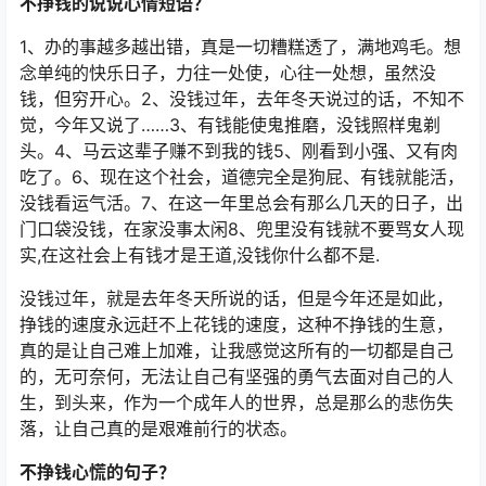
不挣钱的说说心情短语？
1、办的事越多越出错，真是一切糟糕透了，满地鸡毛。想
念单纯的快乐日子，力往一处使，心往一处想，虽然没
钱，但穷开心。2、没钱过年，去年冬天说过的话，不知不
觉，今年又说了……3、有钱能使鬼推磨，没钱照样鬼剃
头。4、马云这辈子赚不到我的钱5、刚看到小强、又有肉
吃了。6、现在这个社会，道德完全是狗屁、有钱就能活，
没钱看运气活。7、在这一年里总会有那么几天的日子，出
门口袋没钱，在家没事太闲8、兜里没有钱就不要骂女人现
实,在这社会上有钱才是王道,没钱你什么都不是.
没钱过年，就是去年冬天所说的话，但是今年还是如此，
挣钱的速度永远赶不上花钱的速度，这种不挣钱的生意，
真的是让自己难上加难，让我感觉这所有的一切都是自己
的，无可奈何，无法让自己有坚强的勇气去面对自己的人
生，到头来，作为一个成年人的世界，总是那么的悲伤失
落，让自己真的是艰难前行的状态。
不挣钱心慌的句子？