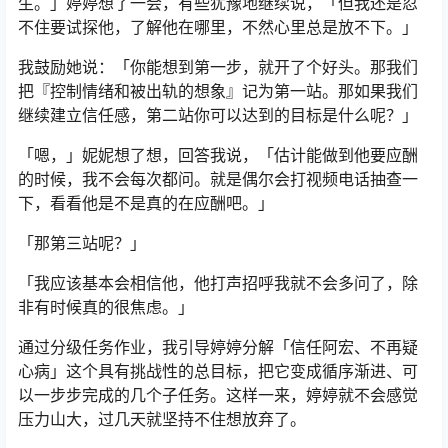
生。」婷婷想了一会，有些犹豫地继续说，「但我还是忍
不住要试探他，了解他在哪里，不然心里总是放不下。」
我鼓励她说：「你能想到第一步，就开了个好头。那我们
把『控制情绪和被出轨的想象』记为第一站。那如果我们
继续建立信任感，第二站你可以达到的目标是什么呢？」
「嗯，」妮妮想了想，回答我说，「估计能做到他要应酬
的时候，我不会每次都问。就是偶尔会打视频电话抽查一
下，看看他是不是真的在应酬吧。」
「那第三站呢？」
「我应该基本会相信他，他打声招呼我就不会多问了，除
非有时候真的很焦虑。」
通过分级任务作业，我引导婷婷分解「信任阿宏、不再疑
心病」这个具有挑战性的总目标，把它变成循序渐进、可
以一步步完成的几个子任务。这样一来，婷婷就不会感觉
压力山大，过几天就坚持不住想放弃了。