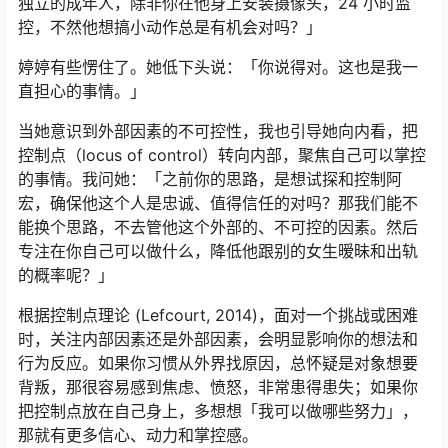
独立的成年人，除非你在他身上安装摄像头，24 小时监
控，不然他想搞小动作总是有机会对吗？」
婷婷有些愣住了。她低下头说：「你说得对。这也是我一
直担心的事情。」
当她意识到外部因素的不可控性，我也引导她向内看，把
控制点（locus of control）转向内部，聚焦自己可以掌控
的事情。我问她：「之前你的思路，是想试探和控制阿
宏，确保他这个人是忠诚、值得信任的对吗？那我们能不
能换个思路，不去管他这个外部的、不可控的因素。然后
专注在你自己可以做什么，降低他跟别的女生暧昧和出轨
的概率呢？」
根据控制点理论 (Lefcourt, 2014)，面对一个挑战或困难
时，关注内部因素还是外部因素，会明显影响你的想法和
行为反应。如果你习惯从外界找原因，总怀疑是对象想要
背叛，那很容易感到焦虑、愤怒，非常患得患失；如果你
把控制点放在自己身上，多想想「我可以做哪些努力」，
那就有更多信心、动力和掌控感。