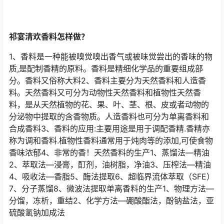
祁宴清欢香料怎样做？
1、香料是一种能被嗅觉嗅出香气或被味觉尝出的香味的物
质,是配制香精的原料。香料是精细化学品的重要组成部
分。香料又俗称大料2、香料主要分为天然香料和人造香
料。天然香料又可分为动物性天然香料和植物性天然香
料，是从天然植物的花、果、叶、茎、根、皮或者动物的
分泌物中提取的含香物质。人造香料也可分为单离香料和
合成香料3、香料的应用:主要用途是用于调配香精.香精亦
称为调和香料.植物性香料通常用于炖肉等的添加,可使食物
香味浓郁4、非常的香！天然香料的生产1、蒸馏法—精油
2、萃取法—浸膏，酊剂，油树脂，净油3、压榨法—精油
4、吸收法—香脂5、酶法提取6、超临界流体萃取（SFE）
7、分子蒸馏8、微波法提取单离香料的生产1、物理方法—
分馏，冻析，重结2、化学方法—硼酸酯法，酚钠盐法，亚
硫酸氢钠加成法