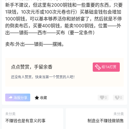
新手不建议，但这里有2000铜钱和一些重要的东西，只要
1块钱，10次元币或100次元卷也行）买基础金钱包会增加
1000铜钱，可以基本够养活你和娇娇宴了，然后就是不停
的倒卖布匹，买要400铜钱，能卖1000铜钱，位置——外
出——镇街——西市——买布（要一定条件）
卖布:外出——镇街——摆摊。
点点赞赏，手留余香
给TA打赏
还没有人赞赏，快来当第一个赞赏的人吧！
0
0
海报分享
收藏
未分类
未分类
不赚钱也是有意义的事
制造业不赚钱做销售