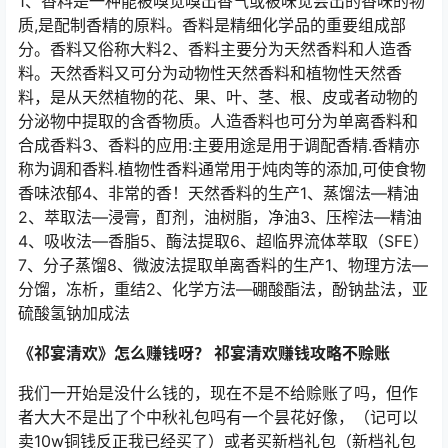
1、香料是一种能被嗅觉嗅出香气或被味觉尝出的香味的物
质,是配制香精的原料。香料是精细化学品的重要组成部
分。香料又俗称大料2、香料主要分为天然香料和人造香
料。天然香料又可分为动物性天然香料和植物性天然香
料，是从天然植物的花、果、叶、茎、根、皮或者动物的
分泌物中提取的含香物质。人造香料也可分为单离香料和
合成香料3、香料的应用:主要用途是用于调配香精.香精亦
称为调和香料.植物性香料通常用于炖肉等的添加,可使食物
香味浓郁4、非常的香！天然香料的生产1、蒸馏法—精油
2、萃取法—浸膏，酊剂，油树脂，净油3、压榨法—精油
4、吸收法—香脂5、酶法提取6、超临界流体萃取（SFE）
7、分子蒸馏8、微波法提取单离香料的生产1、物理方法—
分馏，冻析，重结2、化学方法—硼酸酯法，酚钠盐法，亚
硫酸氢钠加成法
《祁宴清欢》怎么赚钱呀？ 祁宴清欢赚钱攻略不赊账
我们一开始是没什么钱的，现在不是不给赊账了吗，但作
者大大不是出了个中秋礼包吗有一个昙花好像，（记可以
卖10w铜钱反正我已经买了）或者买新档礼包（新档礼包