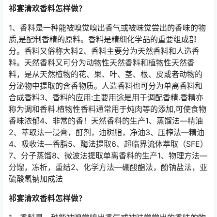
祁宴清欢香料怎样做？
1、香料是一种能被嗅觉嗅出香气或被味觉尝出的香味的物
质,是配制香精的原料。香料是精细化学品的重要组成部
分。香料又俗称大料2、香料主要分为天然香料和人造香
料。天然香料又可分为动物性天然香料和植物性天然香
料，是从天然植物的花、果、叶、茎、根、皮或者动物的
分泌物中提取的含香物质。人造香料也可分为单离香料和
合成香料3、香料的应用:主要用途是用于调配香精.香精亦
称为调和香料.植物性香料通常用于炖肉等的添加,可使食物
香味浓郁4、非常的香！天然香料的生产1、蒸馏法—精油
2、萃取法—浸膏，酊剂，油树脂，净油3、压榨法—精油
4、吸收法—香脂5、酶法提取6、超临界流体萃取（SFE）
7、分子蒸馏8、微波法提取单离香料的生产1、物理方法—
分馏，冻析，重结2、化学方法—硼酸酯法，酚钠盐法，亚
硫酸氢钠加成法
祁宴清欢香料怎样做？