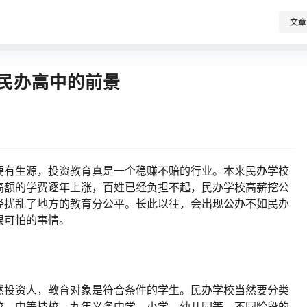
文章
资民办高中的前景
要有生源，投资教育真是一个稳赚不赔的行业。本来民办学校
高额的学费逐年上涨，百姓已经负担不起，民办学校高薪挖公
经扰乱了地方的教育分公平。长此以往，会出现公办不如民办
很可怕的事情。
然投资人，教育对象是符合条件的学生。民办学校当然要分类
校、中等技校、九年义务中学、小学、幼儿园等，不同阶段的