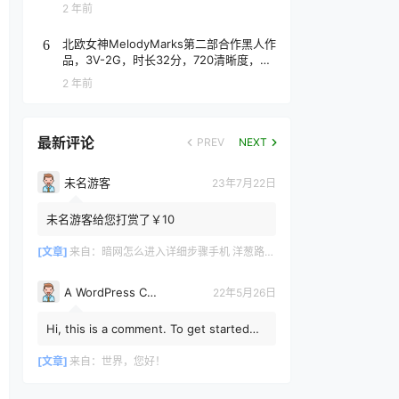
2 年前
北欧女神MelodyMarks第二部合作黑人作
6
品，3V-2G，时长32分，720清晰度，抢
先版！
2 年前
最新评论
PREV
NEXT
未名游客
23年7月22日
未名游客给您打赏了￥10
[文章]
来自：
暗网怎么进入详细步骤手机 洋葱路由器手机使用教程
A WordPress Commenter
22年5月26日
Hi, this is a comment. To get started
with moderating, editing, and deleting
comments, please vis...
[文章]
来自：
世界，您好！