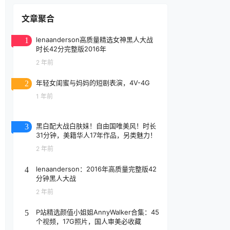
文章聚合
lenaanderson高质量精选女神黑人大战
1
时长42分完整版2016年
2 年前
年轻女闺蜜与妈妈的短剧表演，4V-4G
2
1 年前
黑白配大战白肤妹！自由国唯美风！时长
3
31分钟，美籍华人17年作品，另类魅力！
2 年前
lenaanderson：2016年高质量完整版42
4
分钟黑人大战
2 年前
P站精选颜值小姐姐AnnyWalker合集：45
5
个视频，17G照片，国人审美必收藏