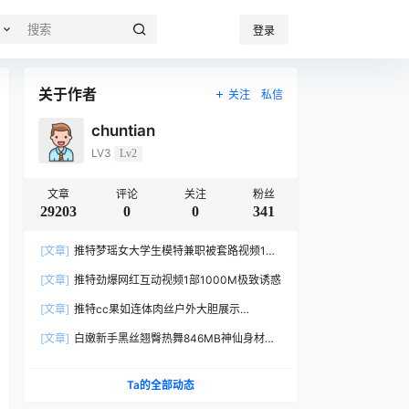
登录
关于作者
关注
私信
chuntian
LV3
Lv2
文章
评论
关注
粉丝
29203
0
0
341
[文章]
推特梦瑶女大学生模特兼职被套路视频1部
557M太真实
[文章]
推特劲爆网红互动视频1部1000M极致诱惑
[文章]
推特cc果如连体肉丝户外大胆展示
1V456MB身材惹火
[文章]
白嫩新手黑丝翘臀热舞846MB神仙身材太
欲了
Ta的全部动态