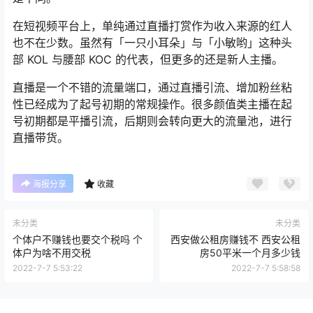
在短视频平台上，单纯通过直播打赏作为收入来源的红人
也不在少数。虽然有「一只小耳朵」与「小敏哟」这种头
部 KOL 与腰部 KOC 的代表，但更多的还是新人主播。
直播是一个不错的流量端口，通过直播引流、增加粉丝粘
性已经成为了起号初期的常规操作。很多颜值类主播在起
号初期都是平播引流，后期则会转向更大的流量池，进行
直播带货。
海报分享
收藏
未分类
未分类
个体户不赚钱也要交个税吗 个
西安做公租房赚钱不 西安公租
体户为啥不用交税
房50平米一个月多少钱
2022-7-7 5:53:22
2022-7-7 5:58:58