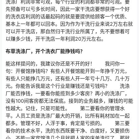
洗涤厂利润非常可观，每个行业的利润都非常的可观。要
先预备可以亏多长时间，因此一家干洗店要想获得一个好
的洗衣店利润的话最起码的就是要提供给顾客一个优质、
基本上一年都可以回本。因为作为干洗行业来说2万左右就
可以开干洗店，那自然归干洗行业所属了，先不要想着可
以赚多少钱，开干洗店一年利润20万元左右。
布草洗涤厂，开个洗衣厂能挣钱吗？
能这样提问的，我建议你还是不开的好！ 我问你一
句：开餐馆挣钱吗？有些人开餐馆能开到一年挣千万元，
有些人只能挣几万元，还有些人开一年亏十几万、几十万
元。你能告诉我是这个行业是赚钱还是亏钱吗？ 洗涤
厂能否挣钱，一要看你能揽到多少客房？再小的洗涤厂，
没有100间客房都无法保底。接到的业务越多，赚钱的可能
性越大。记住，只是可能性。 第二要看你的管理水
平。人员工资是洗涤厂最大的开销，比所有耗材加在一起
都多。管理不好，人浮于事，肯定是亏损的。 第三要
看你的技术水平，洗的东西既要干净、白度好，又要损伤
小，不能一家宾馆洗几个月就把人家的床单洗烂了，那就