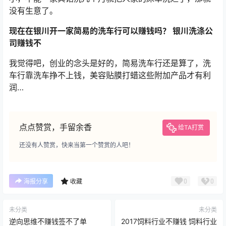
没有生意了。
现在在银川开一家简易的洗车行可以赚钱吗？ 银川洗涤公
司赚钱不
我觉得吧，创业的念头是好的，简易洗车行还是算了，洗
车行靠洗车挣不上钱，美容贴膜打蜡这些附加产品才有利
润…
点点赞赏，手留余香
给TA打赏
还没有人赞赏，快来当第一个赞赏的人吧！
0
0
海报分享
收藏
未分类
未分类
逆向思维不赚钱签不了单
2017饲料行业不赚钱 饲料行业