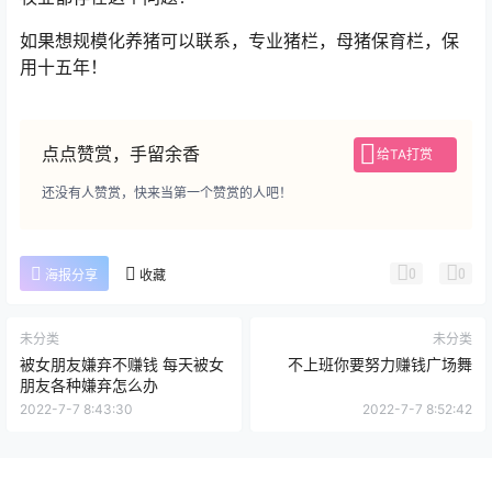
如果想规模化养猪可以联系，专业猪栏，母猪保育栏，保
用十五年！
点点赞赏，手留余香
给TA打赏
还没有人赞赏，快来当第一个赞赏的人吧！
0
0
海报分享
收藏
未分类
未分类
被女朋友嫌弃不赚钱 每天被女
不上班你要努力赚钱广场舞
朋友各种嫌弃怎么办
2022-7-7 8:43:30
2022-7-7 8:52:42