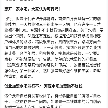
想开一家水吧，大家认为可行吗？
可行，但是不代表谁开都能赚，首先自身要具备一定的创
业能力，一天营业额三千的水吧一大把，也有许多一天营
业额不到100。客源多不多就看你前期准备。关于水吧，要
做出个预算，然后还有定位，根据定位和预算寻找目标客
户群体多的路段，路段很重要，真的很重要，路段方面合
适自己的才是最好的，不一定很贵，找到路段要学会谈判
转让费，合同年限，租金押金，接着就是装修，一定要走
点心，不能随便贴个广告纸，简单的说就是搞的好看点
（这就要多考察其他好的店提升审美），紧接着就是想好
怎么吸引第一批客人，然后就是想好怎么维护老客，老客
很重要，很重要。
创业加盟水吧能行不？ 河源水吧加盟赚不赚钱
这个要看自己有没有经验了，有经验能自创品牌可以自己
干，当然这存在一个问题，如果是一二线城市的话自创品
牌根本进不去商场。只能在街边开。