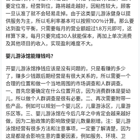
要定位准，经营到位，路将越走越好，因粘性较大，顾客
一旦认准了就不会轻易走掉。由于这类婴儿游泳健身以提
供服务为主，所以毛利率基本可以按照100％计算。那么要
达到盈亏平衡，只需要每月的营业额超过1.8万元即可，这
样算下来，每月只要完成30人就能保本，再加上单次消费
及其他项目的收入，实现盈利难度不大。
婴儿游泳馆能赚钱吗？
开婴儿游泳馆挣钱应该是没有问题的，只是看赚的多少
了，赚多少钱跟后期经营是有很大关系的，所以需要一个
合理的位置和做一个当地周围的市场调查和人群调查。
一、首先您要确定在什么位置开店，因为消费群体是婴幼
儿，所以做个人群调查是很有必要。二、再次需要附带一
些产品，例如可以规划一个婴儿区，儿童游泳区，儿童游
乐区等。三、婴儿游泳馆在今后几年之中肯定会越来越好
做，因为二胎政策的影响致使婴儿数量剧增。注：婴儿游
泳馆经营有很多方法和注意事项，一定要了解清楚，因为
这是都是会影响生意的重要因素，例如服务、环境、卫