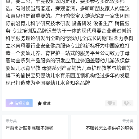
重，要三思，毕竟投进去的是钱，要多参考多比较多筛
选，有时候当局者迷，旁观者清，多听听朋友家人的建议
和意见也是很重要的。广州愉悦宝贝游泳馆是一家集团国
际前沿育儿科学研究技术研发 设备研发 设备生产 销售服
务 专业培训及品牌运营等于一体的现代母婴企业通过创新
科学服务理论研发出全新的“婴幼儿全成长周期”理念力争树
立水育母婴行业安全健康服务专业的新标杆为中国家庭打
造一个婴幼儿养、育智护一站式的服务平台公司致力于母
婴幼全系列产品服务的研发应用业务涵盖婴幼儿游泳保健
婴幼儿水育早教 母婴系列产品销售儿童护理教学与培训等
旗下的愉悦宝贝婴幼儿水育乐园连锁机构经过多年的发展
现已打造成为全国婴幼儿水育知名品牌
0
0
海报分享
收藏
未分类
未分类
年前卖对联到底赚不赚钱
不赚钱怎么提供好的服务