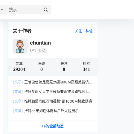
关于作者
关注
私信
chuntian
LV3
Lv2
文章
评论
关注
粉丝
29204
0
0
341
[文章]
芷兮微信丝足密藏29部800M高跟美腿诱
惑合集
[文章]
推特梦瑶女大学生模特兼职被套路视频1部
557M太真实
[文章]
推特劲爆网红互动视频1部1000M极致诱惑
[文章]
推特cc果如连体肉丝户外大胆展示
1V456MB身材惹火
Ta的全部动态