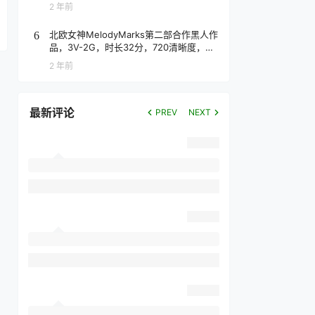
2 年前
北欧女神MelodyMarks第二部合作黑人作
6
品，3V-2G，时长32分，720清晰度，抢
先版！
2 年前
最新评论
PREV
NEXT