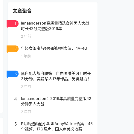
文章聚合
lenaanderson高质量精选女神黑人大战
1
时长42分完整版2016年
2 年前
年轻女闺蜜与妈妈的短剧表演，4V-4G
2
1 年前
黑白配大战白肤妹！自由国唯美风！时长
3
31分钟，美籍华人17年作品，另类魅力！
2 年前
lenaanderson：2016年高质量完整版42
4
分钟黑人大战
2 年前
P站精选颜值小姐姐AnnyWalker合集：45
5
个视频，17G照片，国人审美必收藏