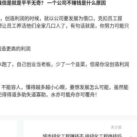
钱但是就是平平无奇？ 一个公司不赚钱是什么原因
饼，创造利润的时候，就以公司要发展为借口，克扣员工提
想让员工养活他们全家几口人了，有句话就是，你努力可能只
创造更高的利润
本跑了，自己创业当老板，少了一个韭菜，但是你没创造利润
，不能容人，懂得越多越小心眼，要想发展怎么可能，虽然能
记得得道多助失道寡助，水亦可载舟亦可覆舟！
未分类
城市绿化工程赚钱不 搞绿化工程挣钱吗