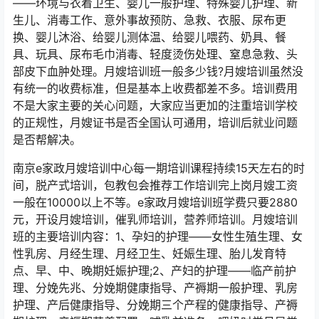
——环境与衣着卫生、婴儿一般护理、特殊婴儿护理、新
生儿、消毒工作、意外事故预防、急救、衣服、尿布更
换、婴儿沐浴、给婴儿测体温、给婴儿喂药、奶具、餐
具、玩具、尿布毛巾消毒、轻度烫伤处理、窒息急救、头
部皮下血肿处理。月嫂培训班一般多少钱?月嫂培训虽然没
有统一的收费标准，但是基本上收费都差不多。培训费用
不是大家主要的关心问题，大家应当更加的注重培训学校
的正规性，月嫂证书是否全国认可通用，培训后就业问题
是否帮解决。
南京e家政月嫂培训中心每一期培训课程持续15天左右的时
间，脱产式培训，包教包会推荐工作培训完上岗月嫂工资
一般在10000以上不等。e家政月嫂培训班学费只要2880
元，开设月嫂培训，催乳师培训，营养师培训。月嫂培训
班的主要培训内容：1、孕妇的护理——女性生殖生理、女
性乳房、月经生理、月经卫生、妊娠生理、胎儿发育特
点、早、中、晚期妊娠护理;2、产妇的护理——临产前护
理、分娩先兆、分娩期健康指导、产褥期一般护理、乳房
护理、产后健康指导、分娩期三个产程的健康指导、产褥