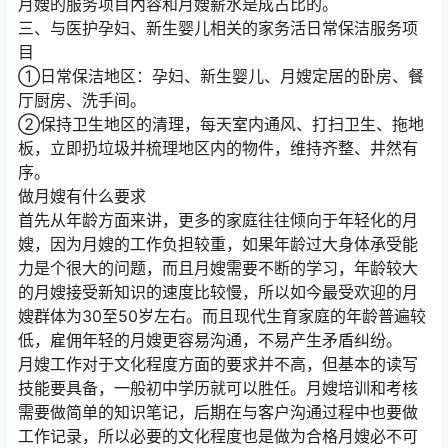
月嫂的服务项目內容和月嫂薪水是成占比的。
三、与医护孕妇、新生婴儿相关的家务活日常保洁服务项
目
①日常保洁地区：孕妇、新生婴儿、月嫂定居的卧房、餐
厅厨房、洗手间。
②保持卫生地区的清理，每天室内通风、打扫卫生、拖地
板，立即扔垃圾并梳理地区内的物件，维持齐整、井然有
序。
做月嫂有什么要求
首先从年龄方面来讲，更多的家庭往往倾向于年轻化的月
嫂，因为月嫂的工作负担较重，如果年龄过大身体承受能
力是个很大的问题，而且月嫂需要不断的学习，年龄较大
的月嫂接受新知识的速度比较慢，所以如今最受欢迎的月
嫂群体为30至50岁左右。而且现代生育家庭的年龄普遍较
低，雇佣年轻的月嫂更容易沟通，不易产生矛盾纠纷。
月嫂工作对于文化程度方面的要求并不高，但基本的读写
技能要具备，一般初中学历就可以胜任。月嫂培训和考核
需要做简单的知识笔记，后期在与客户沟通过程中也要做
工作记录，所以必要的文化程度也是做为合格月嫂必不可