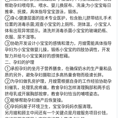
帮助孕妇喂母乳、喂水、婴儿换尿布、冼澡;为小宝宝每日
推拿、抚摸，具体指导宝宝游泳，锻炼。
②身心健康层面的技术专业医护，包含胎儿脐带结扎手术
位置的消毒杀菌;观查小宝宝的上厕所、测体温，小宝宝人
体有出现异常提示。清洗并消毒杀菌小宝宝的玻璃奶瓶、
衣服、尿不湿等。
③协助开发设计小宝宝的感情和潜力，月嫂需能具体指导
孕妇为小宝宝做婴儿操，锻练小宝宝的四肢协调性，开发
智力并给与小宝宝美好的感情慰藉。
二、孕妇的护理
①承担孕妇的坐月子营养膳食，在确保奶水的生产量和品
质的另外，避免孕妇摄取过多高热量食物而极速长胖。
②为孕妇做乳房护理，月嫂需根据自身的工作经验协助孕
妇催乳，处理乳房疼痛，教會孕妇怎样清理胸部和两手后
挤母乳或开展胸部按摩，教會孕妇恰当的哺喂姿态。
③能够帮助孕妇做产后恢复操。
④孕妈妈屋子环境卫生，宝宝孕妈妈衣服清理。
另月嫂和顾主中间还有一个关键点是月嫂服务项目价钱，