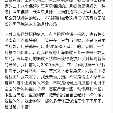
去当月嫂！上海职场里，有没有男月嫂？我记得《田教授
家的二十八个保姆》里有男保姆的。月嫂也是保姆的一种
呀！有男保姆，就有男月嫂！上海职场不许搞性别歧视，
那么开明睿智的城市，不该限制如我这般低学历且身无所
长的男同胞进入上海月嫂市场！
一共四条月嫂招聘信息，有普陀区桃浦一带的，也有静安
区南京西路那块的，不管是在上只角当月嫂，还是下只角
当月嫂，月薪都是可以谈到15000元以上的。天啊，一个
月挣到15000元，对我这般的上海低收入者来说是不敢妄
想的，长年累月的低收入状态已使得我放弃了对超高薪资
的奢望。我目前每月3000元多点，在上海做月嫂一个月，
相当于我扫马路近半年。重赏之下必有勇夫，高薪之下必
有猛士！我决定了，我要去当月嫂。不就是给主人家买汏
烧嘛！哪个上海男人不会！不就是伺候上海那些个刚诞下
囡囡的新妈妈坐月子嘛！态度严谨一些，动作麻利一些，
眼里要有活，重视细节，把新妈妈当自己老妈一样伺候，
我懂的呀，我会的呀！那么多年环卫保洁工作干下来了，
经验绝对丰富！