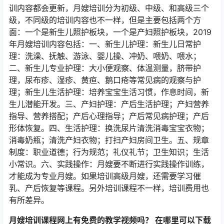
训内容都会更新，月嫂培训分为初级、中级、和高级三个
级，不同级的培训内容也不一样，但是主要包括两个方
面：一个是新生儿照护板块，一个是产妇照护板块，2019
年月嫂培训内容包括：一、新生儿护理：新生儿日常护
理：洗澡、抚触、游泳、婴儿操、冲奶、喂奶、喂水；
二、新生儿专业护理：大小便观察、体温测量，脐带护
理，尿布疹、湿疹、黄疸、鹅口疮等常见病的观察与护
理；新生儿生活护理：培养宝宝生活习惯，作息时间，新
生儿潜能开发。三、产妇护理：产后生活护理；产妇营养
指导、营养搭配；产后心理指导；产后常见病护理；产后
形体恢复。四、生活护理：换洗尿片清洗消毒宝宝衣物；
消毒奶瓶；清洗产妇衣物；打扫产妇房间卫生。五、规章
制度：职业道德；行为规范；礼仪礼节；卫生知识；生活
小常识。六、实践操作：月嫂要不断进行实践操作训练，
才能成为专业月嫂。如果培训高级月嫂，还需要学习催
乳、产后恢复等课程。另外培训课程不一样，培训费用也
有所差异。
月嫂培训课程网上有免费的教学视频吗？ 在哪里可以下载