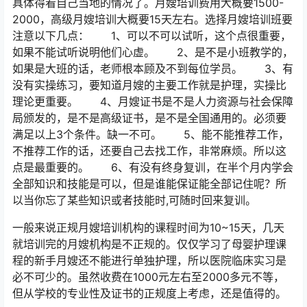
具体得看自己当地的情况了。月嫂培训费用大概要1500-
2000，高级月嫂培训大概要15天左右。选择月嫂培训班要
注意以下几点： 1、可以不可以试听，这个点很重要，
如果不能试听说明他们心虚。 2、是不是小班教学的，
如果是大班的话，老师根本顾及不到每位学员。 3、有
没有实操练习，要知道月嫂的主要工作就是护理，实操比
理论更重要。 4、月嫂证书是不是人力资源与社会保障
局颁发的，是不是高级证书，是不是全国通用的。必须要
满足以上3个条件。缺一不可。 5、能不能推荐工作，
不推荐工作的话，还要自己去找工作，非常麻烦。所以这
点是最重要的。 6、有没有终身复训，在半个月内学会
全部知识和技能是可以，但是谁能保证能全部记住呢？所
以当你忘了某些知识或者技能时,可随时回来复训。
一般来说正规月嫂培训机构的课程时间为10~15天，几天
就培训完的月嫂机构是不正规的。仅仅学习了母婴护理课
程的新手月嫂还不能进行单独护理，所以医院临床实习是
必不可少的。虽然收费在1000元左右至2000多元不等，
但从学校的专业性及证书的正规度上考虑，还是值得的。