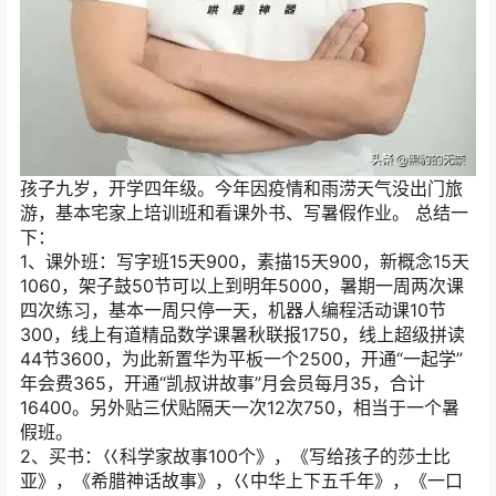
孩子九岁，开学四年级。今年因疫情和雨涝天气没出门旅
游，基本宅家上培训班和看课外书、写暑假作业。 总结一
下：
1、课外班：写字班15天900，素描15天900，新概念15天
1060，架子鼓50节可以上到明年5000，暑期一周两次课
四次练习，基本一周只停一天，机器人编程活动课10节
300，线上有道精品数学课暑秋联报1750，线上超级拼读
44节3600，为此新置华为平板一个2500，开通“一起学”
年会费365，开通“凯叔讲故事”月会员每月35，合计
16400。另外贴三伏贴隔天一次12次750，相当于一个暑
假班。
2、买书：巜科学家故事100个》，《写给孩子的莎士比
亚》，《希腊神话故事》，巜中华上下五千年》，《一口