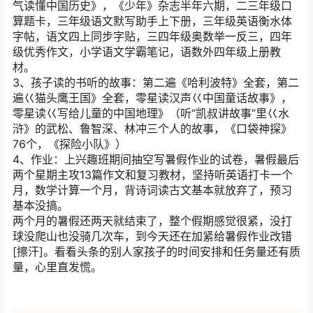
气读懂中国历史》，《少年》杂志半年六期，二三年级口
算题卡，三年级语文默写助手上下册，三年级英语衡水体
字帖，语文四上同步字贴，三四年级奥数举一反三，四年
级优秀作文，小学语文学霸笔记，语数外四年级上册教
材。
3、孩子读的书听的故事：第二遍《哈利波特》全套，第二
遍巜猫头鹰王国》全套，零星读汉声巜中国童话故事》，
零星读巜写给儿童的中国地理》（听“凯叔讲故事”里巜水
浒》的武松、鲁智深、林冲三个人的故事，《口袋神探》
76个，《探险小队》）
4、作业：上兴趣班期间抽空写暑假作业的试卷，暑假最后
两个星期主攻13篇作文和复习教材，坚持听英语打卡一个
月，数学计算一个月，背诗词读古文基本就放弃了，预习
基本没搞。
两个月的暑假还两天就结束了，整个假期感觉很紧，没打
球没爬山也没骑几次车，到今天还在加紧给暑假作业改错
[擦汗]
。看看头条的别人家孩子的时间安排和任务量还有质
量，心里直发慌。