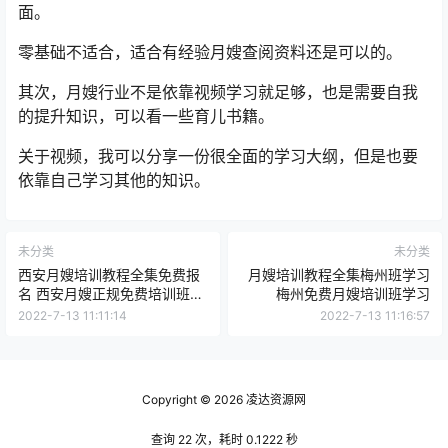
面。
零基础不适合，适合有经验月嫂查阅资料还是可以的。
其次，月嫂行业不是依靠视频学习就足够，也是需要自我
的提升知识，可以看一些育儿书籍。
关于视频，我可以分享一份很全面的学习大纲，但是也要
依靠自己学习其他的知识。
未分类
未分类
西安月嫂培训教程全集免费报
月嫂培训教程全集梅州班学习
名 西安月嫂正规免费培训班报
梅州免费月嫂培训班学习
名
2022-7-13 11:11:14
2022-7-13 11:16:57
Copyright © 2026
凌达资源网
查询 22 次，耗时 0.1222 秒