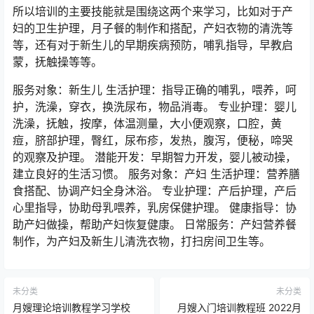
所以培训的主要技能就是围绕这两个来学习，比如对于产
妇的卫生护理，月子餐的制作和搭配，产妇衣物的清洗等
等，还有对于新生儿的早期疾病预防，哺乳指导，早教启
蒙，抚触操等等。
服务对象：新生儿 生活护理：指导正确的哺乳，喂养，呵
护，洗澡，穿衣，换洗尿布，物品消毒。 专业护理：婴儿
洗澡，抚触，按摩，体温测量，大小便观察，口腔，黄
痘，脐部护理，臀红，尿布疹，发热，腹泻，便秘，啼哭
的观察及护理。 潜能开发：早期智力开发，婴儿被动操，
建立良好的生活习惯。 服务对象：产妇 生活护理：营养膳
食搭配、协调产妇全身沐浴。 专业护理：产后护理，产后
心里指导，协助母乳喂养，乳房保健护理。 健康指导：协
助产妇做操，帮助产妇恢复健康。 日常服务：产妇营养餐
制作，为产妇及新生儿清洗衣物，打扫房间卫生等。
未分类
未分类
月嫂理论培训教程学习学校
月嫂入门培训教程班 2022月