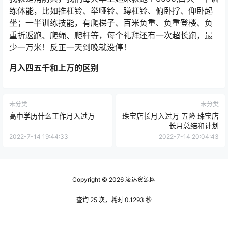
练体能，比如推杠铃、举哑铃、蹲杠铃、俯卧撑、仰卧起
坐；一半训练技能，有爬梯子、百米负重、负重登楼、负
重折返跑、爬绳、爬杆等，每个礼拜还有一次超长跑，最
少一万米！反正一天到晚就没停！
月入四五千和上万的区别
未分类
未分类
高中学历什么工作月入过万
珠宝店长月入过万 五险 珠宝店
长月总结和计划
2022-7-14 19:44:33
2022-7-14 20:04:43
Copyright © 2026
凌达资源网
查询 25 次，耗时 0.1293 秒