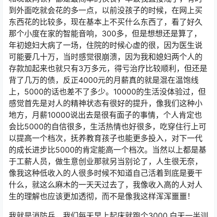
到外面吃就会花的多一点，以前没孩子的时候，在网上买
东西花的比较多，现在基本上不买什么东西了，看了好久
那个小度在家的智能音响，300多，但是想想还是算了，
年初媳妇大病了一场，住院的时候心虚的很，因为医生说
可能要几十万，当时感觉很崩溃，因为我和媳妇两个人的
存款加起来也就只有3万多元，得亏治疗比较顺利，但还是
背了几万的债，反正4000元的月薪真的就是混在温饱线
上，5000的话也差不了多少。10000的生活没体验过，但
感觉首先是对人的精神状态有很好的提升，像我们这种小
地方，月薪10000说出去是很有面子的事情，个人肯定也
会比5000的自信很多，生活热情也好很多，吃穿住行上可
以提高一个档次，抚养教育孩子也能更多投入，对下一代
的成长进步比5000的肯定能高一个档次。当然以上都是基
于工薪人员，做生意创业那就另当别论了，人生很无奈，
像我这种低收入的人很多时候不知道自己活着到底是要干
什么，就这么麻木的一天天过去了，我像收入高的人对人
生的理解也应该更加透彻，而不是像我这样浑浑噩噩！
我就是消防兵，我们每天早上起床就跑个3000,白天一半训