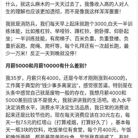
什么，就这么麻木的一天天过去了，我像收入高的人对人
生的理解也应该更加透彻，而不是像我这样浑浑噩噩！
我就是消防兵，我们每天早上起床就跑个3000,白天一半训
练体能，比如推杠铃、举哑铃、蹲杠铃、俯卧撑、仰卧起
坐；一半训练技能，有爬梯子、百米负重、负重登楼、负
重折返跑、爬绳、爬杆等，每个礼拜还有一次超长跑，最
少一万米！反正一天到晚就没停！
月薪5000和月薪10000有什么差别？
我35岁，月薪只有4000，还是今年才刚刚涨到4000的，
工作属于典型的“钱少事多离家远”，感觉很苦逼，特别是在
头条中感觉自己就是废物一般的存在，我想月薪4000和
5000差别应该不是很大，我就讲讲我的生活吧。收入水平
决定消费水平，消费水平决定生活品质，我日常的消费说
起来还是比较节俭的，现在每天消费应该在30元左右，每
天一包7.5元的红塔山（打算戒烟，打算好久了），基本每
天一瓶3块的饮料，吃饭单位有食堂，每个月400元，午饭
和晚饭两顿，都是最简单的伙食，早饭我直接戒了，有时