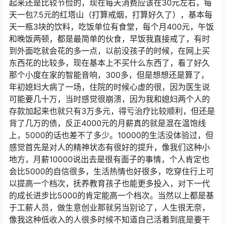
起来还是比较节俭的，现在每天消费应该在30元左右，每
天一包7.5元的红塔山（打算戒烟，打算好久了），基本每
天一瓶3块的饮料，吃饭单位有食堂，每个月400元，午饭
和晚饭两顿，都是最简单的伙食，早饭我直接戒了，有时
到外面吃就会花的多一点，以前没孩子的时候，在网上买
东西花的比较多，现在基本上不买什么东西了，看了好久
那个小度在家的智能音响，300多，但是想想还是算了，
年初媳妇大病了一场，住院的时候心虚的很，因为医生说
可能要几十万，当时感觉很崩溃，因为我和媳妇两个人的
存款加起来也就只有3万多元，得亏治疗比较顺利，但还是
背了几万的债，反正4000元的月薪真的就是混在温饱线
上，5000的话也差不了多少。10000的生活没体验过，但
感觉首先是对人的精神状态有很好的提升，像我们这种小
地方，月薪10000说出去是很有面子的事情，个人肯定也
会比5000的自信很多，生活热情也好很多，吃穿住行上可
以提高一个档次，抚养教育孩子也能更多投入，对下一代
的成长进步比5000的肯定能高一个档次。当然以上都是基
于工薪人员，做生意创业那就另当别论了，人生很无奈，
像我这种低收入的人很多时候不知道自己活着到底是要干