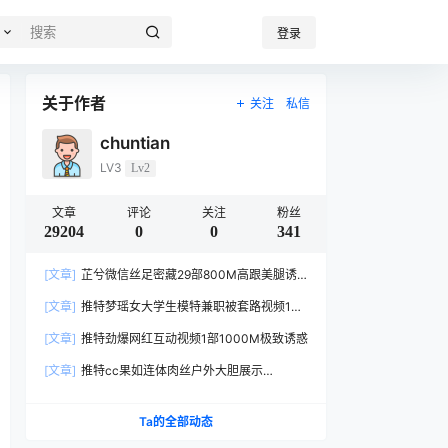
登录
关于作者
关注
私信
chuntian
LV3
Lv2
文章
评论
关注
粉丝
29204
0
0
341
[文章]
芷兮微信丝足密藏29部800M高跟美腿诱
惑合集
[文章]
推特梦瑶女大学生模特兼职被套路视频1部
557M太真实
[文章]
推特劲爆网红互动视频1部1000M极致诱惑
[文章]
推特cc果如连体肉丝户外大胆展示
1V456MB身材惹火
Ta的全部动态