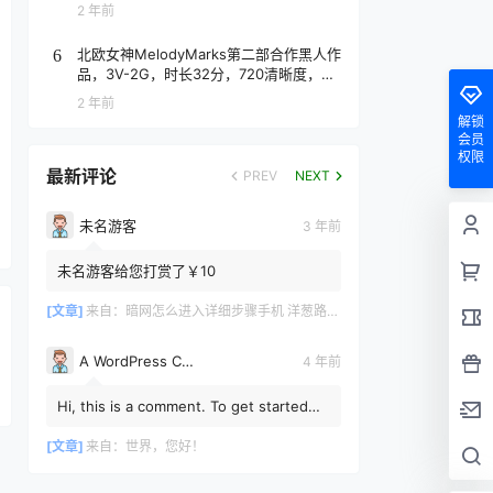
2 年前
北欧女神MelodyMarks第二部合作黑人作
6
品，3V-2G，时长32分，720清晰度，抢
先版！
2 年前
解锁
会员
权限
最新评论
PREV
NEXT
未名游客
3 年前
未名游客给您打赏了￥10
[文章]
来自：
暗网怎么进入详细步骤手机 洋葱路由器手机使用教程
A WordPress Commenter
4 年前
Hi, this is a comment. To get started
with moderating, editing, and deleting
comments, please vis...
[文章]
来自：
世界，您好！