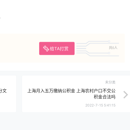
。
给TA打赏
共0人
未分类
分文
上海月入五万缴纳公积金 上海农村户口不交公
积金合法吗
2022-7-15 5:41:15