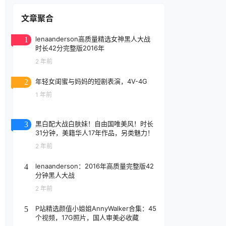
文章聚合
lenaanderson高质量精选女神黑人大战
1
时长42分完整版2016年
2 年前
年轻女闺蜜与妈妈的短剧表演，4V-4G
2
1 年前
黑白配大战白肤妹！自由国唯美风！时长
3
31分钟，美籍华人17年作品，另类魅力！
2 年前
lenaanderson：2016年高质量完整版42
4
分钟黑人大战
2 年前
P站精选颜值小姐姐AnnyWalker合集：45
5
个视频，17G照片，国人审美必收藏