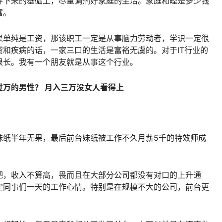
存下来的基础上，尽量调剂好家庭的生活。家庭和睦是多少钱
富。
果单纯是工资，那该职工一定是从事脑力劳动者，学识一定很
和疾病的话，一家三口的生活是富裕无虞的。对于IT行业的
很长。我有一个朋友就是从事这个行业。
万的男性？ 月入三万没女人看得上
妹纸半年无果，最后前台妹纸被工作不久月薪5千的特效师成
吧，收入不算高，畏而且在大部分公司都没有对口的上升通
定同事们一天的工作心情。特别是在规模不大的公司，前台更