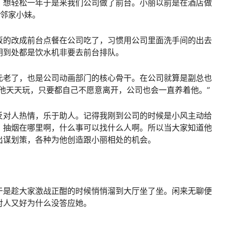
，想轻松一年于是来我们公司做了前台。小丽以前是在酒店做
了邻家小妹。
饭的改成前台点餐在公司吃了，习惯用公司里面洗手间的出去
明到处都是饮水机非要去前台排队。
元老了，也是公司动画部门的核心骨干。在公司就算是副总也
他天天玩，只要都自己不愿意离开，公司也会一直养着他。”
反对人热情，乐于助人。记得我刚到公司的时候是小风主动给
，抽烟在哪里啊，什么事可以找什么人啊。所以当大家知道他
出谋划策，各种为他创造跟小丽相处的机会。
。
于是趁大家激战正酣的时候悄悄溜到大厅坐了坐。闲来无聊便
对人又好为什么没答应她。