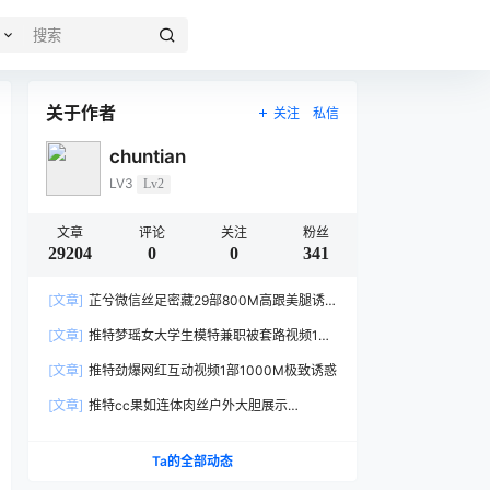
关于作者
关注
私信
chuntian
LV3
Lv2
文章
评论
关注
粉丝
29204
0
0
341
[文章]
芷兮微信丝足密藏29部800M高跟美腿诱
惑合集
[文章]
推特梦瑶女大学生模特兼职被套路视频1部
557M太真实
[文章]
推特劲爆网红互动视频1部1000M极致诱惑
[文章]
推特cc果如连体肉丝户外大胆展示
1V456MB身材惹火
Ta的全部动态