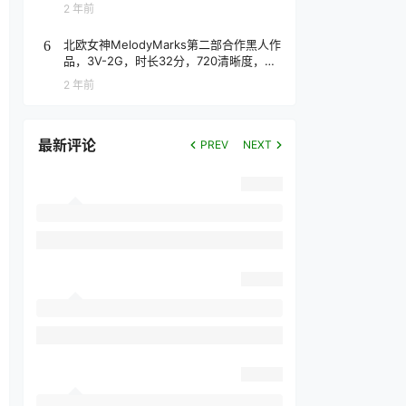
2 年前
北欧女神MelodyMarks第二部合作黑人作
6
品，3V-2G，时长32分，720清晰度，抢
先版！
2 年前
最新评论
PREV
NEXT