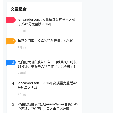
文章聚合
lenaanderson高质量精选女神黑人大战
1
时长42分完整版2016年
2 年前
年轻女闺蜜与妈妈的短剧表演，4V-4G
2
1 年前
黑白配大战白肤妹！自由国唯美风！时长
3
31分钟，美籍华人17年作品，另类魅力！
2 年前
lenaanderson：2016年高质量完整版42
4
分钟黑人大战
2 年前
P站精选颜值小姐姐AnnyWalker合集：45
5
个视频，17G照片，国人审美必收藏