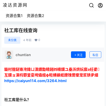
凌达资源网
资源合集1
资源合集2
社工库在线查询
0
未分类
4 年前
chuntian
关注
私信
鏇村揩鎹锋洿鍏ㄩ潰鐨勪睛鎺㈣皟鏌ユ壘浜烘妧宸э紝鍙
互鏌ョ湅杩欎釜娈垮爞绾ф暀绋嬶紙鐐瑰嚮璺宠浆锛夛細
https://caiyun114.com/3264.html
社工库是什么？