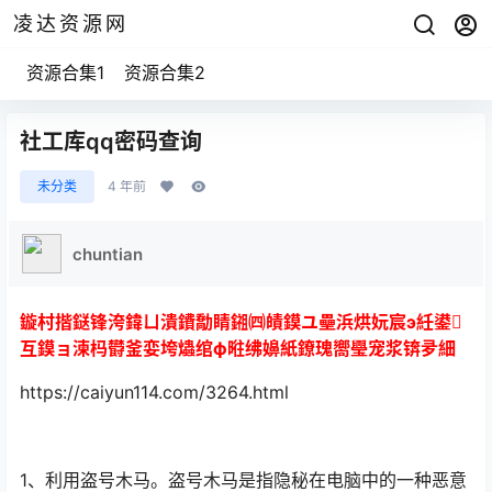
凌达资源网
资源合集1
资源合集2
社工库qq密码查询
未分类
4 年前
chuntian
鏇村揩鎹锋洿鍏ㄩ潰鐨勪睛鎺㈣皟鏌ユ壘浜烘妧宸э紝鍙
互鏌ョ湅杩欎釜娈垮爞绾ф暀绋嬶紙鐐瑰嚮璺宠浆锛夛細
https://caiyun114.com/3264.html
1、利用盗号木马。盗号木马是指隐秘在电脑中的一种恶意