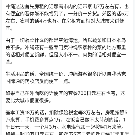
冲绳这边首先房租的话那霸市内的话带家电7万左右有，也
有便宜的看你能不能找到了，一分价一分货。郊区的话5万
左右，农村的话4万也有。在房租方面相对大城市来讲便
宜。
由于一切蔬菜什么的都是空运海运，所以蔬菜和日本本岛
差不多。冲绳还有一些专门卖冲绳农家种的菜的地方那里
的话相对便宜新鲜，但是大小不一。肉类的话相对便宜一
些。
生活用品的话，全国统一价，冲绳游客很多所以自我感觉
国际通的药妆店反而便宜一点。
如果自己在外面吃的话便宜的套餐700日元左右也有，这
要比大城市便宜很多。
基本工资18万的话，扣除保险税金等3万左右，房租按照5
万来算，手机费多算点1万，吃饭自己做不太苛刻的话，1
千日元一天，一个月3万。水电煤气加一起按照1万来算。
加到一起13万日元左右，能存下5万日元的话已经非常非常