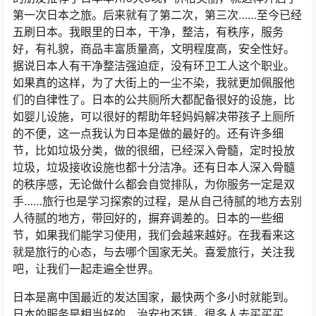
第一次日本之旅。后来就有了第二次，第三次……至今已经
五刷日本。我眼里的日本，干净，整洁，有秩序，服务
好，有礼貌，商品丰富质量高，文明程度高，安全性好。
据说日本人有干净整洁强迫症，没有环卫工人这个职业。
如果真的这样，为了大街上的一尘不染，我就更加佩服他
们的自律性了。日本的公共厕所大都配备很好的设施，比
如婴儿设施，可以很好的帮助年轻妈妈解决带孩子上厕所
的不便，这一点我认为日本是做的最好的。还有许多细
节，比如垃圾分类，做的很细，已经深入骨髓，定时投放
垃圾，垃圾接收设施也都十分洁净。还有日本人深入骨髓
的秩序感，无论做什么都会自觉排队，为你服务一定是双
手……旅行也是学习探索的过程，是从自己待腻的地方去别
人待腻的地方，带回好的，摒弃调差的。日本的一些细
节，如果我们能学习使用，我们会越来越好。在我看来这
就是旅行的心态，与去哪个国家无关。喜爱旅行，关注我
吧，让我们一起走遍全世界。
日本是离中国最近的发达国家，最快两个多小时就能到。
日本的服务是相当好的，治安也不错。很多人去买买买，