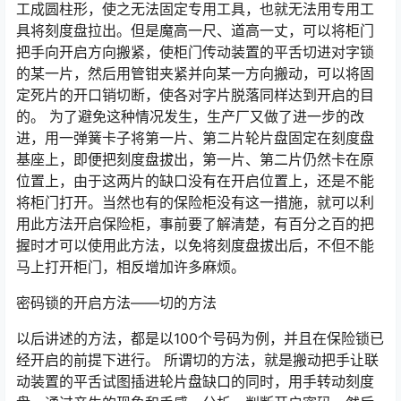
工成圆柱形，使之无法固定专用工具，也就无法用专用工
具将刻度盘拉出。但是魔高一尺、道高一丈，可以将柜门
把手向开启方向搬紧，使柜门传动装置的平舌切进对字锁
的某一片，然后用管钳夹紧并向某一方向搬动，可以将固
定死片的开口销切断，使各对字片脱落同样达到开启的目
的。 为了避免这种情况发生，生产厂又做了进一步的改
进，用一弹簧卡子将第一片、第二片轮片盘固定在刻度盘
基座上，即便把刻度盘拔出，第一片、第二片仍然卡在原
位置上，由于这两片的缺口没有在开启位置上，还是不能
将柜门打开。当然也有的保险柜没有这一措施，就可以利
用此方法开启保险柜，事前要了解清楚，有百分之百的把
握时才可以使用此方法，以免将刻度盘拔出后，不但不能
马上打开柜门，相反增加许多麻烦。
密码锁的开启方法——切的方法
以后讲述的方法，都是以100个号码为例，并且在保险锁已
经开启的前提下进行。 所谓切的方法，就是搬动把手让联
动装置的平舌试图插进轮片盘缺口的同时，用手转动刻度