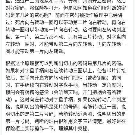
盘，通过产生的现象和手感，分析、判断开启密码，然后
对好密码，将保险柜打开。但是如何知道我们所判断的密
码是第几片的密码呢？ 前面在密码锁操作原理中已经讲
过：死片向右转动一圈可以带动第二片向右转动，再向右
转动一圈可以带动第一片向右转动。这时要向左转动刻度
盘，第一片、第二片都不动，只有第三片转动；对字盘向
左转动一圈时，才能带动第二片向左转动，再向左转动一
圈才能带动第一片向左转动。
根据这个原理就可以判断出切出的密码是第几片的密码。
如果将对字盘手柄向右连续转动三圈以上，使各带片钉接
触后，左手向开启方向转动开门把柄（或者钥匙）的同
时，右手继续向右转动对字盘手柄，当转动一定角度时，
锁闩会有落槽的感觉（会听到声响，开门把柄会有所转
动）。这时向左转动对字盘手柄，如果仅能转动几个刻度
格，说明切出的号码是死片的号码；若能转动近一圈，说
明切出的是第二片号码；若能转动近两圈，说明切出的是
第一片号码。判断的理由很难用文字表达清楚，最好是在
保险柜上实际操作一下，理解其中奥秘。