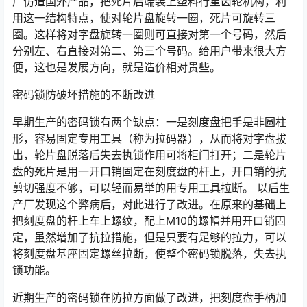
厂仿造国外产品，把死片后端装上塑料行星齿轮机构，利
用这一结构特点，使对轮片盘旋转一圈，死片可旋转三
圈。这样将对字盘旋转一圈则可直接对第一个号码，然后
分别左、右直接对第二、第三个号码。给用户带来很大方
便，这也是发展方向，就是造价相对贵些。
密码锁防破坏措施的不断改进
早期生产的密码锁有两个缺点：一是刻度盘把手是非圆柱
形，容易固定专用工具（称为拉码器），从而将对字盘拔
出，轮片盘脱落后失去执锁作用可将柜门打开；二是轮片
盘的死片是用一开口销固定在刻度盘的杆上，开口销的抗
剪切强度不够，可以轻而易举的用专用工具拉断。 以后生
产厂发现这个弊病后，对此进行了改进。在原来的基础上
把刻度盘的杆上车上螺纹，配上M10的螺帽并用开口销固
定，虽然增加了抗拉措施，但是只要有足够的拉力，可以
将刻度盘基座固定螺丝拉断，使整个密码锁脱落，失去执
锁功能。
近期生产的密码锁在防拉方面做了改进，把刻度盘手柄加