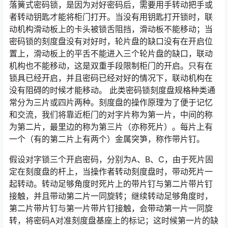
落簧式密码锁，是因为对好密码后，需要用手转动把手或
者转动钥匙才能将柜门打开。当没有用钥匙打开锁时，联
动机构滑动板上的卡头被锁舌阻挡，滑动板不能移动；当
密码锁的刻度盘没有对好时，轮片盘的缺口没有在开启位
置上，滑动板上的平舌不能进入三个轮片盘的缺口，联动
机构也不能移动，这是双重手段限制柜门的开启。只有在
锁具已经开启，并且密码已经对好的情况下，联动机构在
没有阻碍的时候才能移动。 此类密码锁刻度盘规格种类通
常分为三片或四片两种。刻度盘的操作原理为了便于记忆
和交流，我们将靠近柜门的对字片称为第一片，中间的称
为第二片，最里边的称为第三片（亦称死片）。每片上有
一个（有的第二片上有两个）金属突笋，称作带片钉。
假设对字锁三个开启密码，分别为A、B、C，由于死片固
定在刻度盘的杆上，当操作者转动刻度盘时，带动死片一
起转动。转动足够角度时死片上的带片钉与第二片带片钉
接触，并且带动第二片一同旋转；继续转动足够角度时，
第二片带片钉与第一片带片钉接触，会带动第一片一同旋
转，将密码A对准刻度盘基座上的标记；这时候第一片的缺