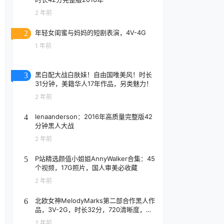
2 年前
年轻女闺蜜与妈妈的短剧表演，4V-4G
2
1 年前
黑白配大战白肤妹！自由国唯美风！时长
3
31分钟，美籍华人17年作品，另类魅力！
2 年前
lenaanderson：2016年高质量完整版42
4
分钟黑人大战
2 年前
P站精选颜值小姐姐AnnyWalker合集：45
5
个视频，17G照片，国人审美必收藏
2 年前
北欧女神MelodyMarks第二部合作黑人作
6
品，3V-2G，时长32分，720清晰度，抢
先版！
2 年前