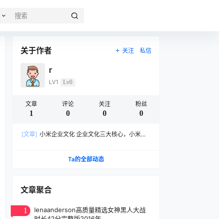
关于作者
关注
私信
r
LV1
Lv0
文章
评论
关注
粉丝
1
0
0
0
[文章]
小米企业文化 企业文化三大核心，小米的
致命伤，使命、愿景、价值观被一击而溃
Ta的全部动态
文章聚合
lenaanderson高质量精选女神黑人大战
1
时长42分完整版2016年